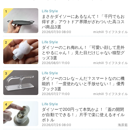
まさかダイソーにあるなんて！「千円でもお
得すぎ」アウトドア界隈がざわついた高コス
パ商品3選
2026/07/30 08:00
michill ライフスタイル
ダイソーのこれ侮れん！「可愛い顔して意外
とやるにゃん！」見た目だけじゃない猫型グ
ッズ3選
2026/08/01 11:00
michill ライフスタイル
ダイソーのコレな～んだ？スマートなのに機
能的！「一度使わないと手放せない！」優秀
フック3選
2026/07/27 11:00
michill ライフスタイル
ダイソーで200円って本気かよ！「蓋の開閉
が自動でできる！」片手で楽に使えるオイル
ボトル
2026/07/26 08:00
海原藍