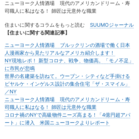
ニューヨーク人情酒場 現代のアメリカンドリーム・寿
司職人に私はなる！ 師匠は元意外な職業
住まいに関するコラムをもっと読む
SUUMOジャーナル
【住まいに関する関連記事】
ニューヨーク人情酒場 ブルックリンの酒場で働く日本
人漫画家から見たリアルなアメリカ紹介します！
NY現地レポ！ 新型コロナ、戦争、物価高。「モノ不足」
に市民が悲鳴
世界の名建築を訪ねて。ウーブン・シティなど手掛ける
ビヤルケ・インゲルス設計の集合住宅「ザ・スマイル」
／NY
ニューヨーク人情酒場 現代のアメリカンドリーム・寿
司職人に私はなる！ 師匠は元意外な職業
コロナ禍のNYで高級物件ニーズ高まる！「4億円超アパ
ート」に潜入 米国ニューヨークよりレポート