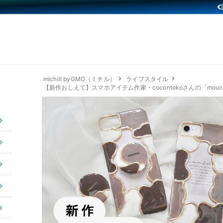
michill byGMO（ミチル）
ライフスタイル
【新作おしえて】スマホアイテム作家・cocontokoさんの「mouc