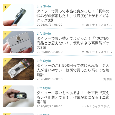
ダイソーで買って本当に良かった！「長年の
悩みが即解消した！」快適度が上がるメガネ
グッズ3選
2026/07/24 08:00
michill ライフスタイル
ダイソーで買い替えてよかった！「100均の
商品とは思えない！」便利すぎる高機能グッ
ズ3選
2026/08/03 08:00
michill ライフスタイル
ダイソーのこれ500円って信じられる！？大
人が使いやすい！他所で買ったら高そうな腕
時計
2026/08/05 08:00
海原藍
ダイソーに凄いものあるよ！「数百円で買え
るレベル超えてる！」作業が楽になるミニ家
電3選
2026/07/25 08:00
michill ライフスタイル