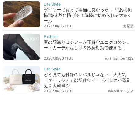
ダイソーで買って本当に良かった～！“あの恐
怖”を未然に防げる！気軽に始められる対策シ
ール
2026/08/06 11:00
海原藍
夏の羽織りはシアーが正解♡ユニクロのショ
ートカーデが涼しげ＆冷房対策で使える！
2026/08/06 11:00
emi_fashion_1122
どう見ても付録のレベルじゃない！大人気
「ダーリッチ」の新作ツイードバッグが高見
え＆大容量♡
2026/08/06 11:00
michill エンタメ