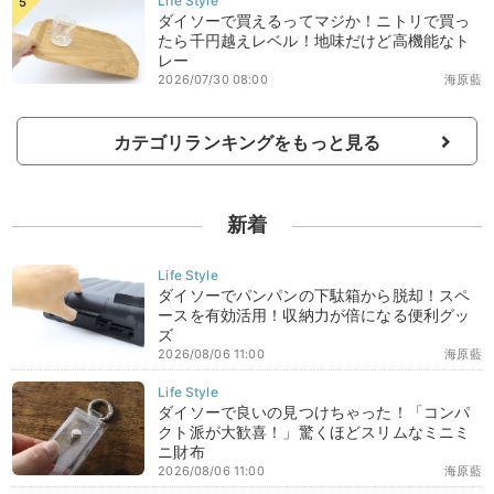
ダイソーで買えるってマジか！ニトリで買っ
たら千円越えレベル！地味だけど高機能なト
レー
2026/07/30 08:00
海原藍
カテゴリランキングをもっと見る
新着
ダイソーでパンパンの下駄箱から脱却！スペ
ースを有効活用！収納力が倍になる便利グッ
ズ
2026/08/06 11:00
海原藍
ダイソーで良いの見つけちゃった！「コンパ
クト派が大歓喜！」驚くほどスリムなミニミ
ニ財布
2026/08/06 11:00
海原藍