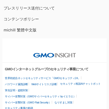
プレスリリース送付について
コンテンツポリシー
michill 繁體中文版
GMOインターネットグループのセキュリティ事業について
世界初総合ネットセキュリティサービス「GMOセキュリティ24」
セキュリティ相談AIチャットボット
パスワード漏洩診断
Webサイトリスク診断
実在証明・盗聴対策
サイバー攻撃対策（GMOサイバーセキュリティ byイエラエ）
サイバー攻撃対策（GMO Flatt Security）
なりすまし対策
セキュリティ事業の軌跡