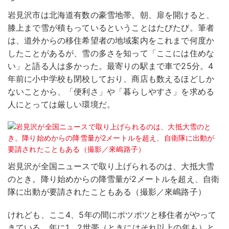
岩見沢市は北海道有数の豪雪地帯。朝、扉を開けると、
膝上まで雪が積もっているということはたびたび。筆者
は、道外からの移住希望者の地域案内をこれまで何度か
したことがあるが、雪の多さを知って「ここには住めな
い」と語る人は多かった。最寄りの駅まで車で25分。4
年前に小中学校も閉校しており、商店も数えるほどしか
ないことから、「便利さ」や「暮らしやすさ」を求める
人にとっては厳しい環境だ。
岩見沢が全国ニュースで取り上げられるのは、大抵大雪
のとき。降り始めからの降雪量が2メートルを超え、自衛
隊に出動が要請されたこともある（撮影／來嶋路子）
けれども、ここ4、5年の間にポツポツと移住者がやって
きている。年に1、2世帯（ときにはそれ以上の年も）と