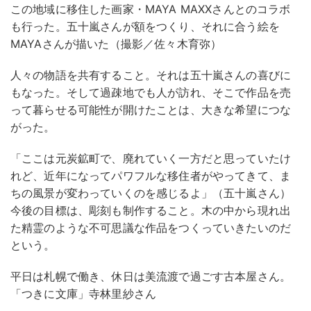
この地域に移住した画家・MAYA MAXXさんとのコラボ
も行った。五十嵐さんが額をつくり、それに合う絵を
MAYAさんが描いた（撮影／佐々木育弥）
人々の物語を共有すること。それは五十嵐さんの喜びに
もなった。そして過疎地でも人が訪れ、そこで作品を売
って暮らせる可能性が開けたことは、大きな希望につな
がった。
「ここは元炭鉱町で、廃れていく一方だと思っていたけ
れど、近年になってパワフルな移住者がやってきて、ま
ちの風景が変わっていくのを感じるよ」（五十嵐さん）
今後の目標は、彫刻も制作すること。木の中から現れ出
た精霊のような不可思議な作品をつくっていきたいのだ
という。
平日は札幌で働き、休日は美流渡で過ごす古本屋さん。
「つきに文庫」寺林里紗さん