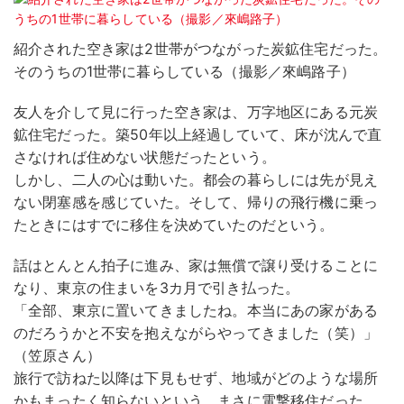
紹介された空き家は2世帯がつながった炭鉱住宅だった。
そのうちの1世帯に暮らしている（撮影／來嶋路子）
友人を介して見に行った空き家は、万字地区にある元炭
鉱住宅だった。築50年以上経過していて、床が沈んで直
さなければ住めない状態だったという。
しかし、二人の心は動いた。都会の暮らしには先が見え
ない閉塞感を感じていた。そして、帰りの飛行機に乗っ
たときにはすでに移住を決めていたのだという。
話はとんとん拍子に進み、家は無償で譲り受けることに
なり、東京の住まいを3カ月で引き払った。
「全部、東京に置いてきましたね。本当にあの家がある
のだろうかと不安を抱えながらやってきました（笑）」
（笠原さん）
旅行で訪ねた以降は下見もせず、地域がどのような場所
かもまったく知らないという、まさに電撃移住だった。