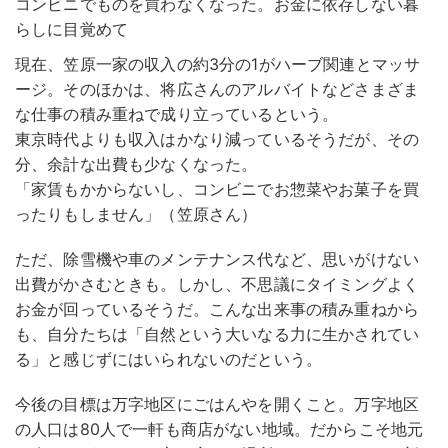
コンビニでものを買わなくなった。お金に依存しない暮
らしに目覚めて
現在、笠原一家の収入の約3分の1がハーブ関連とマッサ
ージ。そのほかは、将広さんのアルバイトなどさまざま
な仕事の積み重ねで成り立っているという。
東京時代よりも収入はかなり減っているそうだが、その
分、余計な出費も少なくなった。
「家賃もかからないし、コンビニでお惣菜やお菓子を買
ったりもしません」（笠原さん）
ただ、除雪機や車のメンテナンス代など、思いがけない
出費がかさむときも。しかし、不思議にタイミングよく
お金が回っているそうだ。こんな出来事の積み重ねから
も、自分たちは「自然という大いなる力に生かされてい
る」と感じずにはいられないのだという。
今後の目標は万字地区にごはんやを開くこと。万字地区
の人口は80人で一軒も商店がない地域。だからこそ地元