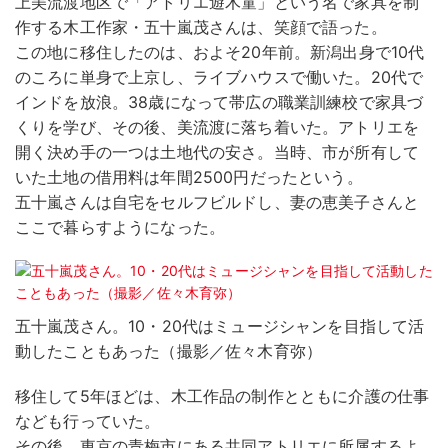
上美流渡地区で「アトリエ遊木童」という名で家具を制
作する木工作家・五十嵐茂さんは、笑顔で語った。
この地に移住したのは、およそ20年前。新潟出身で10代
のころに単身で上京し、ライブハウスで働いた。20代で
インドを放浪。38歳になって帯広の職業訓練校で家具づ
くりを学び、その後、美流渡に落ち着いた。アトリエを
開く決め手の一つは土地代の安さ。当時、市が所有して
いた土地の借用料は年間2500円だったという。
五十嵐さんは自宅をセルフビルドし、妻の恵美子さんと
ここで暮らすようになった。
五十嵐茂さん。10・20代はミュージシャンを目指して活
動したこともあった（撮影／佐々木育弥）
移住して5年ほどは、木工作品の制作とともに介護の仕事
なども行っていた。
その後、東京の青梅市にある共同アトリエに所属するよ