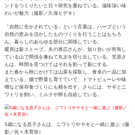
ンドをつくりたいと日々研究を重ねている。滋味深い味
わいが魅力（撮影／久保ヒデキ）
「自然に生かされている」という言葉は、ハーブという
自然の恵みを活かしたものづくりを行うことはもちろ
ん、暮らしのあらゆる部分に関係している。
暖房は薪ストーブ。夫の将広さんが、知り合いが所有し
ている山で間伐を兼ねて丸太を切り出している。笠原さ
んは、時間を見つけてはそれを割って薪にする。
また春から秋にかけては山菜を採取し、食卓の一品に加
えている。畑で野菜も育てていて、トマトピューレや味
噌など保存食づくりにも精を出す。さらには、ヤギとニ
ワトリを飼い、ミルクや卵も自給している。
5歳になる息子さんは、ニワトリやヤギと一緒に遊ぶ（撮
影／佐々木育弥）