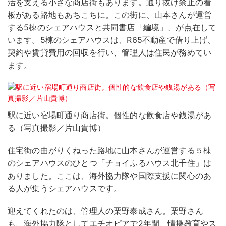
活を支える小さな商店街もあります。通り抜け禁止の看
板がある路地もあちこちに。この街に、山本さんが運営
する5棟のシェアハウスと共同書店「編境」、が点在して
います。5棟のシェアハウスは、R65不動産で借り上げ、
契約や賃貸費用の回収を行い、管理人は住民が務めてい
ます。
駅に近い宿場町通り商店街。個性的な飲食店や銭湯があ
る（写真撮影／片山貴博）
住宅街の曲がりくねった路地に山本さんが運営する５棟
のシェアハウスのひとつ「チョイふるハウス北千住」は
ありました。ここは、海外協力隊や国際支援に関心のあ
る人が集うシェアハウスです。
迎えてくれたのは、管理人の栗野泰成さん。栗野さん
も、海外協力隊としてエチオピアで2年間、情操教育やス