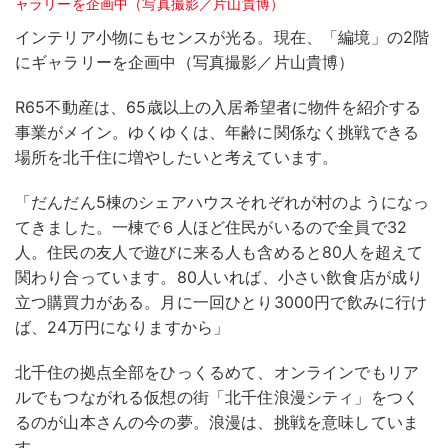
インテリア小物にもセンスが光る。現在、「編境」の2階
にギャラリーを企画中（写真撮影／片山貴博）
R65不動産は、65歳以上の入居希望者に物件を紹介する
事業がメイン。ゆくゆくは、年齢に関係なく挑戦できる
場所を北千住に増やしたいと考えています。
「だんだん5棟のシェアハウスそれぞれが村のようになっ
てきました。一棟で６人ほど住民がいるので全員で32
人。住民の友人で遊びに来る人も含めると80人を超えて
関わり合っています。80人いれば、小さい飲食店が成り
立つ購買力がある。月に一回ひとり3000円で飲みに行け
ば、24万円になりますから」
北千住の拠点全部をひっくるめて、オンラインでもリア
ルでもつながれる仮想の街「北千住浪漫シティ」をつく
るのが山本さんの今の夢。浪漫は、挑戦を意味していま
す。