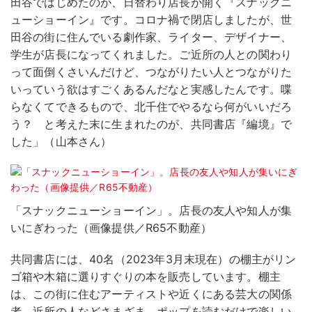
田谷ではじめたのが、日替わり店長が開く『スナックニ
ューショーイン』です。コロナ禍で閉店しましたが、世
田谷の街に住んでいる劇作家、ライター、デザイナー、
学生が店長になってくれました。ご近所の人との関わり
って面倒くさいんだけど、つながりたい人とつながりた
いっていう欲はすごくあるんだなと実感したんです。喋
らなくてできるもので、北千住でやるなら何がいいだろ
う？ と考えた末に生まれたのが、共同書店『編境』で
した」（山本さん）
「スナックニューショーイン」。店長の友人や知人が集
いにぎわった（画像提供／R65不動産）
共同書店には、40名（2023年3月末現在）の棚主がリン
ゴ箱や木箱に選りすぐりの本を販売しています。棚主
は、この街に住むアーティストや近くにある芸大の関係
者、近所の人などさまざま。ポップを読むだけで楽しい