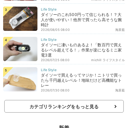
ダイソーのこれ500円って信じられる！？大
人が使いやすい！他所で買ったら高そうな腕
時計
2026/08/05 08:00
海原藍
ダイソーに凄いものあるよ！「数百円で買え
るレベル超えてる！」作業が楽になるミニ家
電3選
2026/07/25 08:00
michill ライフスタイル
ダイソーで買えるってマジか！ニトリで買っ
たら千円越えレベル！地味だけど高機能なト
レー
2026/07/30 08:00
海原藍
カテゴリランキングをもっと見る
新着