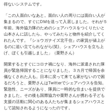
得ないシステムです。
「この人面白いなあと。面白い人の周りには面白い人が
集まるので、すぐにDMを送って入居しました。それが５
年前。海外協力隊のためのシェアハウスをつくりたいと
山本さんに話したら、やってみたらと物件を紹介してく
れたんです。『ショウガナイズ北千住』の家賃が値上が
るのに追い立てられながら(笑)、シェアハウスを立ち上
げ、ぼくも引越しました」（栗野さん）
開業するとすぐにコロナ禍になり、海外に派遣された隊
員が緊急帰国することになりました。３カ月で帰国を余
儀なくされた人も。日本に戻って来ても家がないので困
るだろうと、栗野さんはTwitterでシェアハウスを告知。
緊急性、ニーズがあり、隊員に一時的な住まいを提供で
きました。その後も国際協力や栗野さんが携わる子ども
支援の活動に関心のある人たちが集まるシェアハウスと
して認知されるようになったのです。