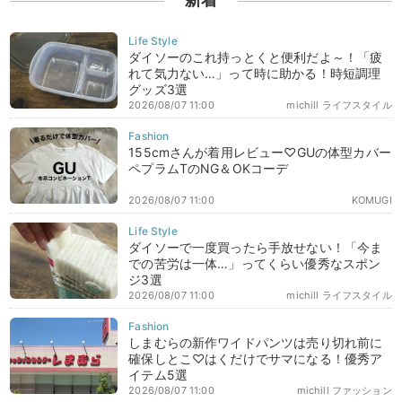
ダイソーのこれ持っとくと便利だよ～！「疲
れて気力ない…」って時に助かる！時短調理
グッズ3選
2026/08/07 11:00
michill ライフスタイル
155cmさんが着用レビュー♡GUの体型カバー
ペプラムTのNG＆OKコーデ
2026/08/07 11:00
KOMUGI
ダイソーで一度買ったら手放せない！「今ま
での苦労は一体…」ってくらい優秀なスポン
ジ3選
2026/08/07 11:00
michill ライフスタイル
しまむらの新作ワイドパンツは売り切れ前に
確保しとこ♡はくだけでサマになる！優秀ア
イテム5選
2026/08/07 11:00
michill ファッション