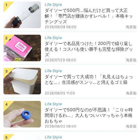
ダイソーで500円…悩んだけど買って大正
解！「専門店が腰抜かすレベル！」本格キッ
チングッズ
2026/08/08 08:00
海原藍
ダイソーで名品見つけた！200円で繰り返し
使える！コスパも使い勝手も完璧な掃除グッ
ズ
2026/07/29 08:00
海原藍
ダイソーで買って大成功！「丸見えはちょっ
とな…」生活感がスンッ…と消えるゴミ箱
2026/08/05 11:00
海原藍
ダイソーで500円なのが不思議！「こりゃ時
間溶けるわ…」大人もついハマっちゃう本格
おもちゃ
2026/08/02 08:00
海原藍