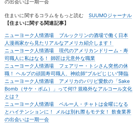
の出会いは一期一会
住まいに関するコラムをもっと読む
SUUMOジャーナル
【住まいに関する関連記事】
ニューヨーク人情酒場 ブルックリンの酒場で働く日本
人漫画家から見たリアルなアメリカ紹介します！
ニューヨーク人情酒場 現代のアメリカンドリーム・寿
司職人に私はなる！ 師匠は元意外な職業
ニューヨーク人情酒場 フェアリー・トシさん突然の休
職！ ヘルプの頑固寿司職人、神絵師“ブルピじじい”降臨
ニューヨーク人情酒場 アメリカのパリピ愛飲の「Sake
Bomb（サケ・ボム）」って何!? 規格外なアルコール文化
とは？
ニューヨーク人情酒場 ペルー人・チャトは金曜になる
とハイテンションに！ メルは別れ際もモテ女！ 飲食業界
の出会いは一期一会