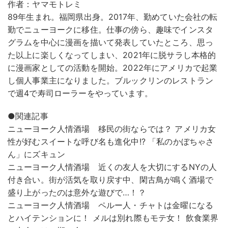
作者：ヤマモトレミ
89年生まれ。福岡県出身。2017年、勤めていた会社の転
勤でニューヨークに移住。仕事の傍ら、趣味でインスタ
グラムを中心に漫画を描いて発表していたところ、思っ
た以上に楽しくなってしまい、2021年に脱サラし本格的
に漫画家としての活動を開始。2022年にアメリカで起業
し個人事業主になりました。ブルックリンのレストラン
で週4で寿司ローラーをやっています。
●関連記事
ニューヨーク人情酒場 移民の街ならでは？ アメリカ女
性が好むスイートな呼び名も進化中!? 「私のかぼちゃさ
ん」にズキュン
ニューヨーク人情酒場 近くの友人を大切にするNYの人
付き合い。街が活気を取り戻す中、閑古鳥が鳴く酒場で
盛り上がったのは意外な遊びで…！？
ニューヨーク人情酒場 ペルー人・チャトは金曜になる
とハイテンションに！ メルは別れ際もモテ女！ 飲食業界