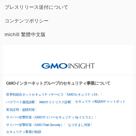
プレスリリース送付について
コンテンツポリシー
michill 繁體中文版
GMOインターネットグループのセキュリティ事業について
世界初総合ネットセキュリティサービス「GMOセキュリティ24」
セキュリティ相談AIチャットボット
パスワード漏洩診断
Webサイトリスク診断
実在証明・盗聴対策
サイバー攻撃対策（GMOサイバーセキュリティ byイエラエ）
サイバー攻撃対策（GMO Flatt Security）
なりすまし対策
セキュリティ事業の軌跡