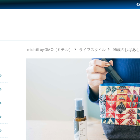
michill byGMO（ミチル）
ライフスタイル
95歳のおばあ