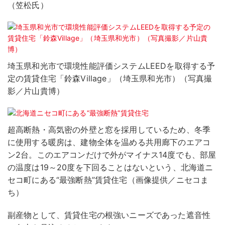
（笠松氏）
埼玉県和光市で環境性能評価システムLEEDを取得する予
定の賃貸住宅「鈴森Village」（埼玉県和光市）（写真撮
影／片山貴博）
超高断熱・高気密の外壁と窓を採用しているため、冬季
に使用する暖房は、建物全体を温める共用廊下のエアコ
ン2台。このエアコンだけで外がマイナス14度でも、部屋
の温度は19～20度を下回ることはないという、北海道ニ
セコ町にある“最強断熱”賃貸住宅（画像提供／ニセコま
ち）
副産物として、賃貸住宅の根強いニーズであった遮音性