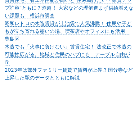
賃貸住宅、省エネ性能が高いと”住み続けたい・家賃アッ
プ許容”ともに７割超！ 大家などの理解進まず供給増えな
い課題も 横浜市調査
昭和レトロの木造賃貸が上池袋で人気沸騰！ 住民や子ど
もが立ち寄れる憩いの場、喫茶店やオフィスにも活用
豊島区
木造でも「火事に負けない」賃貸住宅！ 法改正で木造の
可能性広がる。地域と住民のハブにも アーブル自由が
丘
2023年は郊外ファミリー賃貸で賃料が上昇!? 国分寺など
上昇した駅のデータとともに解説