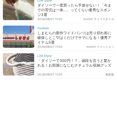
ダイソーで一度買ったら手放せない！「今ま
での苦労は一体…」ってくらい優秀なスポン
ジ3選
2026/08/07 11:00
michill ライフスタイル
しまむらの新作ワイドパンツは売り切れ前に
確保しとこ♡はくだけでサマになる！優秀ア
イテム5選
2026/08/07 11:00
michill ファッション
「ダイソーで300円！？」値段を言うと驚か
れる！お部屋になじむナチュラル収納グッズ
2026/08/07 11:00
海原藍