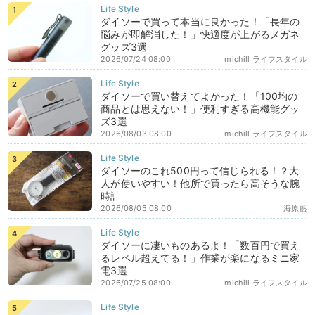
ダイソーで買って本当に良かった！「長年の
悩みが即解消した！」快適度が上がるメガネ
グッズ3選
2026/07/24 08:00
michill ライフスタイル
ダイソーで買い替えてよかった！「100均の
商品とは思えない！」便利すぎる高機能グッ
ズ3選
2026/08/03 08:00
michill ライフスタイル
ダイソーのこれ500円って信じられる！？大
人が使いやすい！他所で買ったら高そうな腕
時計
2026/08/05 08:00
海原藍
ダイソーに凄いものあるよ！「数百円で買え
るレベル超えてる！」作業が楽になるミニ家
電3選
2026/07/25 08:00
michill ライフスタイル