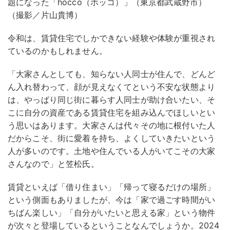
題になった「hocco（ホッコ）」（東京都武蔵野市）
（撮影／片山貴博）
令和は、賃貸住宅でしかできない経験や体験が重視され
ているのかもしれません。
「大家さんとしても、知らない人同士が住んで、どんど
ん入れ替わって、顔が見えなくてという不安な状態より
は、やっぱり同じ街に暮らす人同士が助け合いたい、そ
こに自分の資産である賃貸住宅を組み込んでほしいとい
う思いはあります。大家さんは代々その地に根付いた人
だからこそ、街に愛着を持ち、よくしていきたいという
人が多いのです。土地や住んでいる人がいてこその大家
さんなので」と笠松氏。
賃貸といえば「借り住まい」「帰って寝るだけの場所」
という側面もありましたが、今は「家で過ごす時間がい
ちばん楽しい」「自分がいたいと思える家」という物件
が次々と登場しているということなんでしょうか。2024