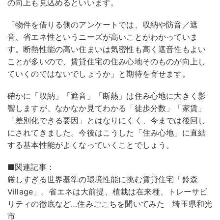
の向上も見込めるといいます。
「物件を借りる側のアンケートでは、収納や防音／遮
音、省エネ性というニーズが高いことがわかっていま
す。断熱性能の高い住まいは気密性も高く遮音性もよい
ことが多いので、賃貸住宅の住み心地そのものが向上し
ていくのではないでしょうか」と期待を寄せます。
確かに「収納」「遮音」「断熱」は住み心地に大きく影
響しますが、なかなか見てわかる「徒歩分数」「家賃」
「差別化できる要因」とはなりにくく、今までは後回し
にされてきました。今後はこうした「住み心地」に直結
する基本性能がよくなっていくことでしょう。
■関連記事：
厳しすぎる世界基準の環境性能に挑む賃貸住宅「鈴森
Village」。省エネは大前提、植栽は在来種、トレーサビ
リティの徹底など…住みごこちを聞いてみた 埼玉県和光
市