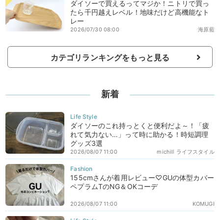
ダイソーで買えるってマジか！ニトリで買っ
たら千円越えレベル！地味だけど高機能なト
レー
2026/07/30 08:00
海原藍
カテゴリランキングをもっと見る
新着
ダイソーのこれ持っとくと便利だよ～！「疲
れて気力ない…」って時に助かる！時短調理
グッズ3選
2026/08/07 11:00
michill ライフスタイル
155cmさんが着用レビュー♡GUの体型カバー
ペプラムTのNG＆OKコーデ
2026/08/07 11:00
KOMUGI