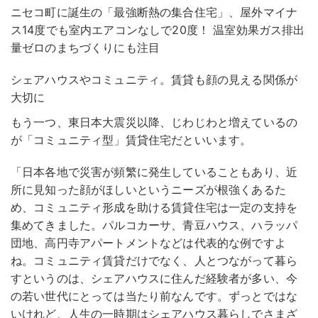
ニセコ町に誕生の「最強断熱の集合住宅」、屋外マイナ
ス14度でも室内エアコンなしで20度！ 温室効果ガス排出
量ゼロのまちづくりにも注目
シェアハウスやコミュニティ。賃貸も顔の見える関係が
大切に
もう一つ、東日本大震災以降、じわじわと増えているの
が「コミュニティ型」賃貸住宅だといいます。
「日本各地で災害が頻繁に発生していることもあり、近
所に見知った顔がほしいというニーズが根強くあるた
め、コミュニティ形成を助ける賃貸住宅は一定の支持を
集めてきました。パルコカーサ、青豆ハウス、ハラッパ
団地、高円寺アパートメントなどは代表的な例ですよ
ね。コミュニティ賃貸だけでなく、人とつながって暮ら
すというのは、シェアハウスに住んだ経験者が多い、今
の若い世代にとっては当たり前なんです。ずっとではな
いけれど、人生の一時期はシェアハウス暮らしでさまざ