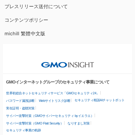
プレスリリース送付について
コンテンツポリシー
michill 繁體中文版
GMOインターネットグループのセキュリティ事業について
世界初総合ネットセキュリティサービス「GMOセキュリティ24」
セキュリティ相談AIチャットボット
パスワード漏洩診断
Webサイトリスク診断
実在証明・盗聴対策
サイバー攻撃対策（GMOサイバーセキュリティ byイエラエ）
サイバー攻撃対策（GMO Flatt Security）
なりすまし対策
セキュリティ事業の軌跡