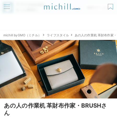
アプリでmichillが
無料ダウンロード
もっと便利に
michill byGMO（ミチル）
ライフスタイル
あの人の作業机​​ 革財布作家・
あの人の作業机​​ 革財布作家・BRUSHさ
ん