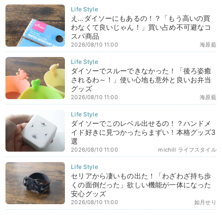
え…ダイソーにもあるの！？「もう高いの買
わなくて良いじゃん！」買い占め不可避なコ
スパ商品
2026/08/10 11:00
海原藍
ダイソーでスルーできなかった！「後ろ姿癒
されるわ～！」使い心地も意外と良いお弁当
グッズ
2026/08/10 11:00
海原藍
ダイソーでこのレベル出せるの！？ハンドメ
イド好きに見つかったらまずい！本格グッズ3
選
2026/08/10 11:00
michill ライフスタイル
セリアから凄いもの出た！「わざわざ持ち歩
くの面倒だった」欲しい機能が一体になった
安心グッズ
2026/08/10 11:00
如月せり