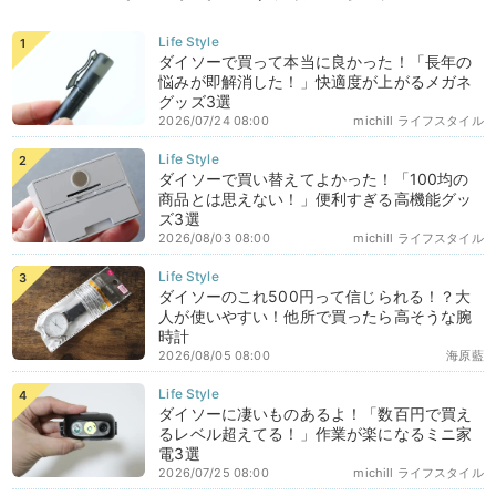
ダイソーで買って本当に良かった！「長年の
悩みが即解消した！」快適度が上がるメガネ
グッズ3選
2026/07/24 08:00
michill ライフスタイル
ダイソーで買い替えてよかった！「100均の
商品とは思えない！」便利すぎる高機能グッ
ズ3選
2026/08/03 08:00
michill ライフスタイル
ダイソーのこれ500円って信じられる！？大
人が使いやすい！他所で買ったら高そうな腕
時計
2026/08/05 08:00
海原藍
ダイソーに凄いものあるよ！「数百円で買え
るレベル超えてる！」作業が楽になるミニ家
電3選
2026/07/25 08:00
michill ライフスタイル