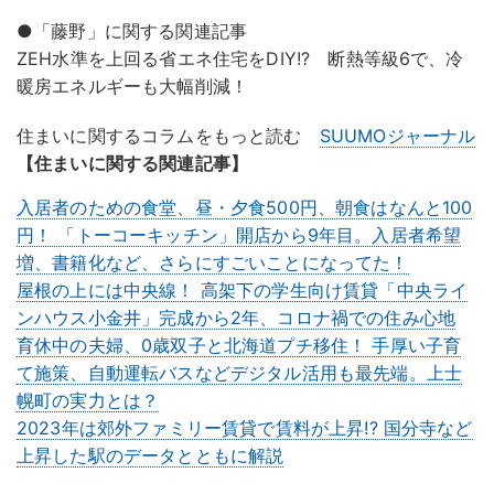
●「藤野」に関する関連記事
ZEH水準を上回る省エネ住宅をDIY!? 断熱等級6で、冷
暖房エネルギーも大幅削減！
住まいに関するコラムをもっと読む
SUUMOジャーナル
【住まいに関する関連記事】
入居者のための食堂、昼・夕食500円、朝食はなんと100
円！ 「トーコーキッチン」開店から9年目。入居者希望
増、書籍化など、さらにすごいことになってた！
屋根の上には中央線！ 高架下の学生向け賃貸「中央ライ
ンハウス小金井」完成から2年、コロナ禍での住み心地
育休中の夫婦、0歳双子と北海道プチ移住！ 手厚い子育
て施策、自動運転バスなどデジタル活用も最先端。上士
幌町の実力とは？
2023年は郊外ファミリー賃貸で賃料が上昇!? 国分寺など
上昇した駅のデータとともに解説