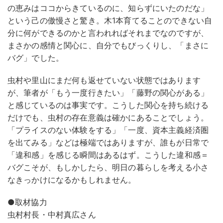
の恵みはココからきているのに、知らずにいたのだな」
という己の傲慢さと驚き。木1本育てることのできない自
分に何ができるのかと言われればそれまでなのですが、
まさかの感情と関心に、自分でもびっくりし、「まさに
バグ」でした。
虫村や里山にまだ何も返せていない状態ではあります
が、筆者が「もう一度行きたい」「藤野の関心がある」
と感じているのは事実です。こうした関心を持ち続ける
だけでも、虫村の存在意義は確かにあることでしょう。
「プライスのない体験をする」「一度、資本主義経済圏
を出てみる」などは極端ではありますが、誰もが日常で
「違和感」を感じる瞬間はあるはず。こうした違和感＝
バグこそが、もしかしたら、明日の暮らしを考える小さ
なきっかけになるかもしれません。
●取材協力
虫村村長・中村真広さん