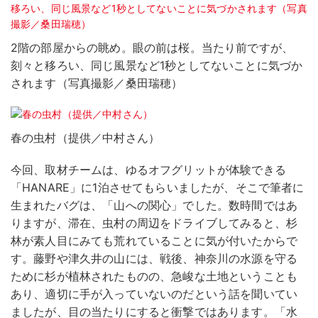
2階の部屋からの眺め。眼の前は桜。当たり前ですが、
刻々と移ろい、同じ風景など1秒としてないことに気づか
されます（写真撮影／桑田瑞穂）
春の虫村（提供／中村さん）
今回、取材チームは、ゆるオフグリットが体験できる
「HANARE」に1泊させてもらいましたが、そこで筆者に
生まれたバグは、「山への関心」でした。数時間ではあ
りますが、滞在、虫村の周辺をドライブしてみると、杉
林が素人目にみても荒れていることに気が付いたからで
す。藤野や津久井の山には、戦後、神奈川の水源を守る
ために杉が植林されたものの、急峻な土地ということも
あり、適切に手が入っていないのだという話を聞いてい
ましたが、目の当たりにすると衝撃ではあります。「水