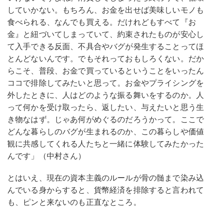
していかない。もちろん、お金を出せば美味しいモノも
食べられる、なんでも買える。だけれどもすべて『お
金』と紐づいてしまっていて、約束されたものが安心し
て入手できる反面、不具合やバグが発生することってほ
とんどないんです。でもそれっておもしろくない。だか
らこそ、普段、お金で買っているということをいったん
ココで排除してみたいと思って。お金やプライシングを
外したときに、人はどのような振る舞いをするのか。人
って何かを受け取ったら、返したい、与えたいと思う生
き物なはず。じゃあ何がめぐるのだろうかって。ここで
どんな暮らしのバグが生まれるのか、この暮らしや価値
観に共感してくれる人たちと一緒に体験してみたかった
んです」（中村さん）
とはいえ、現在の資本主義のルールが骨の髄まで染み込
んでいる身からすると、貨幣経済を排除すると言われて
も、ピンと来ないのも正直なところ。