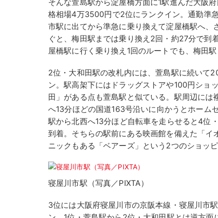
そんな萱島駅から淀屋橋方面に1駅進んだ大阪
格相場4万3500円で2位にランクイン。通勤
市駅に出てから準急に乗り換えて淀屋橋駅へ、
ぐと、梅田駅までは乗り換え2回・約27分で到
屋橋駅に行く乗り換え1回のルートでも、梅田駅
2位・大和田駅の改札内には、萱島駅に続いて20
ン。駅高架下にはドラッグストアや100円ショ
田」がある点も萱島駅と似ている。駅周辺には
へ13分ほどの国道163号沿いに向かうとホー
駅から北西へ13分ほど自転車を走らせると4位・
到着。そちらの駅前にある映画館を備えた「イ
ニックもある「ベアーズ」という2つのショッ
寝屋川市駅（写真／PIXTA）
3位には大阪府寝屋川市の京阪本線・寝屋川市駅
ン。1位・萱島駅から2位・大和田駅とは逆方面