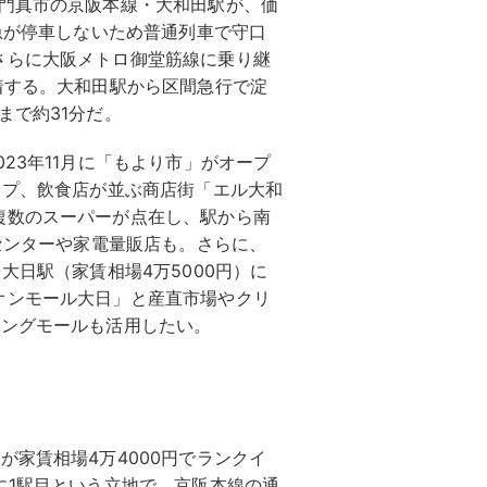
府門真市の京阪本線・大和田駅が、価
準急が停車しないため普通列車で守口
さらに大阪メトロ御堂筋線に乗り継
着する。大和田駅から区間急行で淀
まで約31分だ。
23年11月に「もより市」がオープ
ップ、飲食店が並ぶ商店街「エル大和
複数のスーパーが点在し、駅から南
ムセンターや家電量販店も。さらに、
大日駅（家賃相場4万5000円）に
オンモール大日」と産直市場やクリ
ピングモールも活用したい。
が家賃相場4万4000円でランクイ
に1駅目という立地で、京阪本線の通