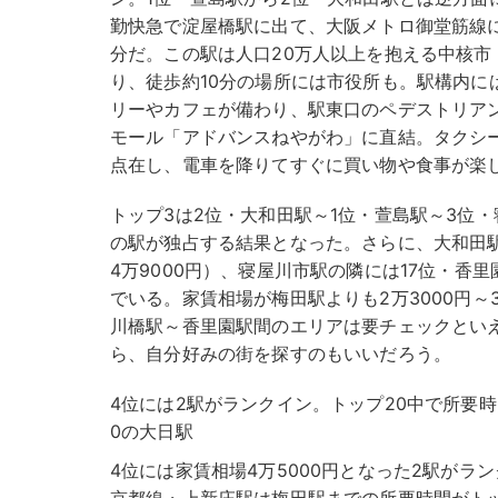
勤快急で淀屋橋駅に出て、大阪メトロ御堂筋線に
分だ。この駅は人口20万人以上を抱える中核市
り、徒歩約10分の場所には市役所も。駅構内に
リーやカフェが備わり、駅東口のペデストリア
モール「アドバンスねやがわ」に直結。タクシ
点在し、電車を降りてすぐに買い物や食事が楽
トップ3は2位・大和田駅～1位・萱島駅～3位
の駅が独占する結果となった。さらに、大和田
4万9000円）、寝屋川市駅の隣には17位・香里
でいる。家賃相場が梅田駅よりも2万3000円～
川橋駅～香里園駅間のエリアは要チェックとい
ら、自分好みの街を探すのもいいだろう。
4位には2駅がランクイン。トップ20中で所要
0の大日駅
4位には家賃相場4万5000円となった2駅がラ