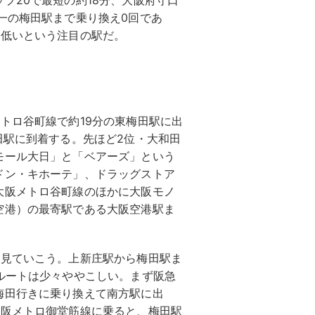
プ20で最短の約18分、大阪府守口
一の梅田駅まで乗り換え0回であ
も低いという注目の駅だ。
トロ谷町線で約19分の東梅田駅に出
田駅に到着する。先ほど2位・大和田
モール大日」と「ベアーズ」という
ドン・キホーテ」、ドラッグストア
大阪メトロ谷町線のほかに大阪モノ
空港）の最寄駅である大阪空港駅ま
も見ていこう。上新庄駅から梅田駅ま
ルートは少々ややこしい。まず阪急
梅田行きに乗り換えて南方駅に出
大阪メトロ御堂筋線に乗ると、梅田駅