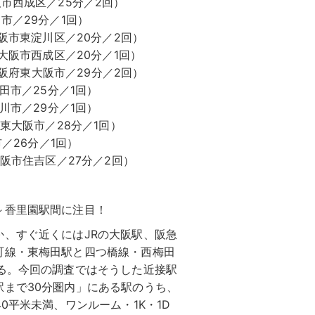
市西成区／25分／2回）
市／29分／1回）
大阪市東淀川区／20分／2回）
大阪市西成区／20分／1回）
大阪府東大阪市／29分／2回）
田市／25分／1回）
川市／29分／1回）
東大阪市／28分／1回）
／26分／1回）
大阪市住吉区／27分／2回）
～香里園駅間に注目！
、すぐ近くにはJRの大阪駅、阪急
町線・東梅田駅と四つ橋線・西梅田
る。今回の調査ではそうした近接駅
まで30分圏内」にある駅のうち、
0平米未満、ワンルーム・1K・1D