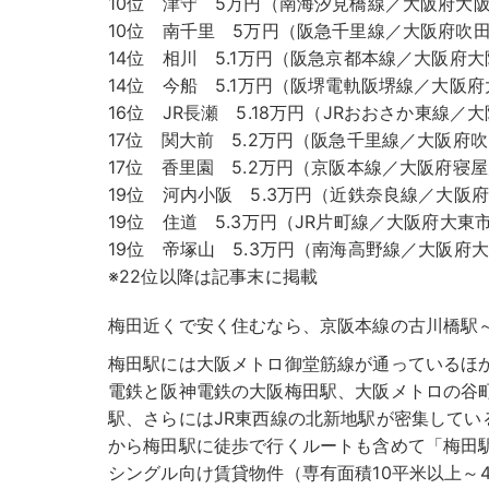
10位 津守 5万円（南海汐見橋線／大阪府大阪
10位 南千里 5万円（阪急千里線／大阪府吹田
14位 相川 5.1万円（阪急京都本線／大阪府
14位 今船 5.1万円（阪堺電軌阪堺線／大阪府
16位 JR長瀬 5.18万円（JRおおさか東線／
17位 関大前 5.2万円（阪急千里線／大阪府吹
17位 香里園 5.2万円（京阪本線／大阪府寝屋
19位 河内小阪 5.3万円（近鉄奈良線／大阪府
19位 住道 5.3万円（JR片町線／大阪府大東市
19位 帝塚山 5.3万円（南海高野線／大阪府
※22位以降は記事末に掲載
梅田近くで安く住むなら、京阪本線の古川橋駅
梅田駅には大阪メトロ御堂筋線が通っているほか
電鉄と阪神電鉄の大阪梅田駅、大阪メトロの谷
駅、さらにはJR東西線の北新地駅が密集してい
から梅田駅に徒歩で行くルートも含めて「梅田駅
シングル向け賃貸物件（専有面積10平米以上～4