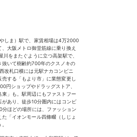
やしま）駅で、家賃相場は4万2000
て、大阪メトロ御堂筋線に乗り換え
屋川をまたぐように立つ高架駅で、
抜いて樹齢約700年のクスノキの
の西改札口横には元駅ナカコンビニ
販売する「もより市」に業態変更し
100円ショップやドラッグストア、
島東」も。駅周辺にもファストフー
があり、徒歩10分圏内にはコンビ
0分ほどの場所には、ファッション
えた「イオンモール四條畷（しじょ
う。