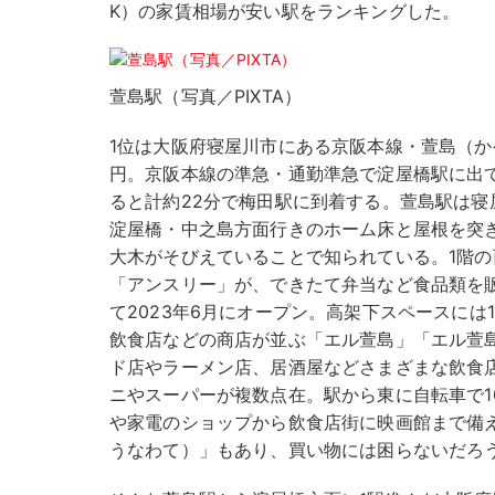
K）の家賃相場が安い駅をランキングした。
萱島駅（写真／PIXTA）
1位は大阪府寝屋川市にある京阪本線・萱島（か
円。京阪本線の準急・通勤準急で淀屋橋駅に出
ると計約22分で梅田駅に到着する。萱島駅は寝
淀屋橋・中之島方面行きのホーム床と屋根を突き
大木がそびえていることで知られている。1階
「アンスリー」が、できたて弁当など食品類を
て2023年6月にオープン。高架下スペースには
飲食店などの商店が並ぶ「エル萱島」「エル萱
ド店やラーメン店、居酒屋などさまざまな飲食店
ニやスーパーが複数点在。駅から東に自転車で1
や家電のショップから飲食店街に映画館まで備
うなわて）」もあり、買い物には困らないだろ