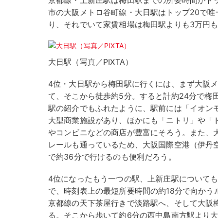
京都線・上新庄駅は梅田駅までの所要時間がトッ
市の大阪メトロ谷町線・大日駅はトップ20で唯
り、それでいて家賃相場は梅田駅よりも3万円
大日駅（写真／PIXTA）
4位・大日駅から梅田駅に行くには、まず大阪メ
て、そこから徒歩約5分。すると計約24分で梅
駅の紹介でもふれたように、駅前には「イオン
大型商業施設があり、ほかにも「ニトリ」や「
やコンビニなどの商店が豊富にそろう。また、
レールも通っているため、大阪国際空港（伊丹
で約36分で行けるのも便利だろう。
4位になったもう一つの駅、上新庄駅について
で、時刻表上の最短所要時間の約18分で向かう
京都線の天下茶屋行きで淡路駅へ、そして大阪
る。そこから歩いて約6分の西中島南方駅より