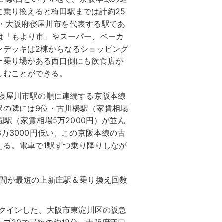
乗り換えると梅田駅までは計約25
・大阪府寝屋川市を代表する駅であ
は「もより市」やスーパー、ベーカ
ンデッキは2棟からなるショッピング
ー乗り場がある西口側にも飲食店が
しむことができる。
・寝屋川市駅の順に連続する京阪本線
駅の隣には9位・古川橋駅（家賃相場
園駅（家賃相場5万2000円）が並ん
3万3000円低い、この京阪本線の古
える。電車で1駅ずつ乗り降りしなが
時間が最短の上新庄駅＆乗り換え回数
ンクインした。大阪市東淀川区の阪急