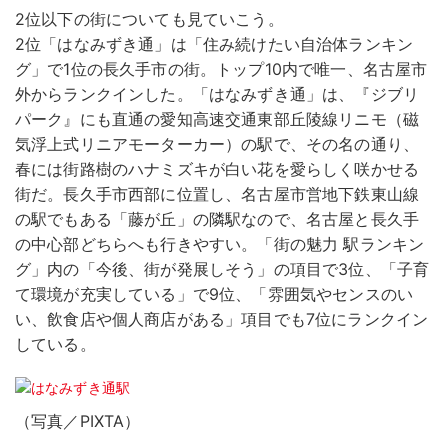
2位以下の街についても見ていこう。
2位「はなみずき通」は「住み続けたい自治体ランキン
グ」で1位の長久手市の街。トップ10内で唯一、名古屋市
外からランクインした。「はなみずき通」は、『ジブリ
パーク』にも直通の愛知高速交通東部丘陵線リニモ（磁
気浮上式リニアモーターカー）の駅で、その名の通り、
春には街路樹のハナミズキが白い花を愛らしく咲かせる
街だ。長久手市西部に位置し、名古屋市営地下鉄東山線
の駅でもある「藤が丘」の隣駅なので、名古屋と長久手
の中心部どちらへも行きやすい。「街の魅力 駅ランキン
グ」内の「今後、街が発展しそう」の項目で3位、「子育
て環境が充実している」で9位、「雰囲気やセンスのい
い、飲食店や個人商店がある」項目でも7位にランクイン
している。
（写真／PIXTA）