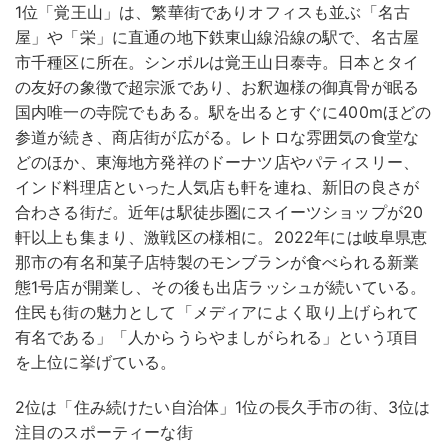
1位「覚王山」は、繁華街でありオフィスも並ぶ「名古
屋」や「栄」に直通の地下鉄東山線沿線の駅で、名古屋
市千種区に所在。シンボルは覚王山日泰寺。日本とタイ
の友好の象徴で超宗派であり、お釈迦様の御真骨が眠る
国内唯一の寺院でもある。駅を出るとすぐに400mほどの
参道が続き、商店街が広がる。レトロな雰囲気の食堂な
どのほか、東海地方発祥のドーナツ店やパティスリー、
インド料理店といった人気店も軒を連ね、新旧の良さが
合わさる街だ。近年は駅徒歩圏にスイーツショップが20
軒以上も集まり、激戦区の様相に。2022年には岐阜県恵
那市の有名和菓子店特製のモンブランが食べられる新業
態1号店が開業し、その後も出店ラッシュが続いている。
住民も街の魅力として「メディアによく取り上げられて
有名である」「人からうらやましがられる」という項目
を上位に挙げている。
2位は「住み続けたい自治体」1位の長久手市の街、3位は
注目のスポーティーな街