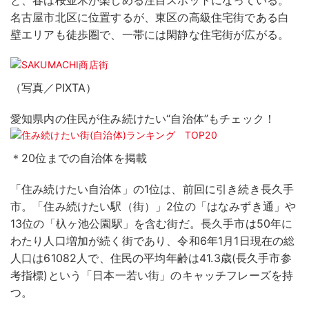
と、春は桜並木が楽しめる注目スポットになっている。
名古屋市北区に位置するが、東区の高級住宅街である白
壁エリアも徒歩圏で、一帯には閑静な住宅街が広がる。
（写真／PIXTA）
愛知県内の住民が住み続けたい“自治体”もチェック！
＊20位までの自治体を掲載
「住み続けたい自治体」の1位は、前回に引き続き長久手
市。「住み続けたい駅（街）」2位の「はなみずき通」や
13位の「杁ヶ池公園駅」を含む街だ。長久手市は50年に
わたり人口増加が続く街であり、令和6年1月1日現在の総
人口は61082人で、住民の平均年齢は41.3歳(長久手市参
考指標)という「日本一若い街」のキャッチフレーズを持
つ。