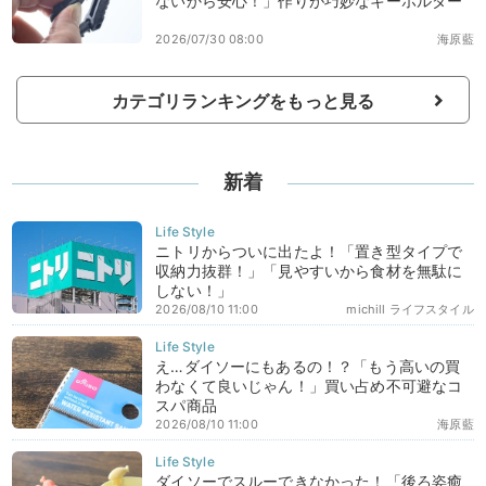
ないから安心！」作りが巧妙なキーホルダー
2026/07/30 08:00
海原藍
カテゴリランキングをもっと見る
新着
ニトリからついに出たよ！「置き型タイプで
収納力抜群！」「見やすいから食材を無駄に
しない！」
2026/08/10 11:00
michill ライフスタイル
え…ダイソーにもあるの！？「もう高いの買
わなくて良いじゃん！」買い占め不可避なコ
スパ商品
2026/08/10 11:00
海原藍
ダイソーでスルーできなかった！「後ろ姿癒