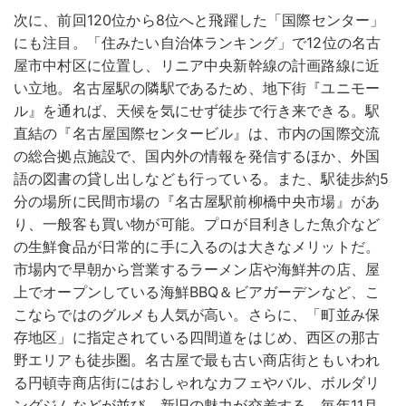
次に、前回120位から8位へと飛躍した「国際センター」
にも注目。「住みたい自治体ランキング」で12位の名古
屋市中村区に位置し、リニア中央新幹線の計画路線に近
い立地。名古屋駅の隣駅であるため、地下街『ユニモー
ル』を通れば、天候を気にせず徒歩で行き来できる。駅
直結の『名古屋国際センタービル』は、市内の国際交流
の総合拠点施設で、国内外の情報を発信するほか、外国
語の図書の貸し出しなども行っている。また、駅徒歩約5
分の場所に民間市場の『名古屋駅前柳橋中央市場』があ
り、一般客も買い物が可能。プロが目利きした魚介など
の生鮮食品が日常的に手に入るのは大きなメリットだ。
市場内で早朝から営業するラーメン店や海鮮丼の店、屋
上でオープンしている海鮮BBQ＆ビアガーデンなど、こ
こならではのグルメも人気が高い。さらに、「町並み保
存地区」に指定されている四間道をはじめ、西区の那古
野エリアも徒歩圏。名古屋で最も古い商店街ともいわれ
る円頓寺商店街にはおしゃれなカフェやバル、ボルダリ
ングジムなどが並び、新旧の魅力が交差する。毎年11月