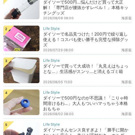
ダイソーで500円…悩んだけど買って大正
解！「専門店が腰抜かすレベル！」本格キッ
チングッズ
2026/08/08 08:00
海原藍
ダイソーで名品見つけた！200円で繰り返し
使える！コスパも使い勝手も完璧な掃除グッ
ズ
2026/07/29 08:00
海原藍
ダイソーで買って大成功！「丸見えはちょっ
とな…」生活感がスンッ…と消えるゴミ箱
2026/08/05 11:00
海原藍
ダイソーで500円なのが不思議！「こりゃ時
間溶けるわ…」大人もついハマっちゃう本格
おもちゃ
2026/08/02 08:00
海原藍
ダイソーさんセンス良すぎよ！「勝手に開か