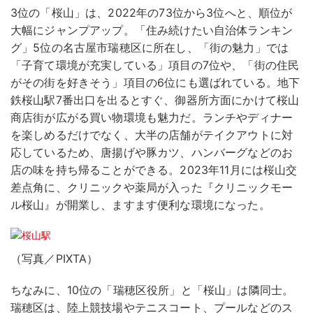
3位の「桜山」は、2022年の73位から3位へと、順位が
大幅にジャンプアップ。「住み続けたい自治体ランキン
グ」5位の名古屋市瑞穂区に所在し、「街の魅力」では
「子育て環境が充実している」項目の7位や、「街の住民
がその街を好きそう」項目の6位にも選ばれている。地下
鉄桜山駅7番出口を出るとすぐ、御器所方面にかけて桜山
商店街が広がる買い物環境も魅力だ。ランチやディナー
を楽しめるだけでなく、大半の店舗がテイクアウトに対
応しているため、唐揚げや豚カツ、ハンバーグなどのお
店の味を持ち帰ることができる。2023年11月には桜山交
差点角に、クリニックや薬局が入った『クリニックモー
ル桜山』が開業し、ますます便利な環境になった。
（写真／PIXTA）
ちなみに、10位の「瑞穂区役所」と「桜山」は隣同士。
瑞穂区は、陸上競技場やテニスコート、プールなどのス