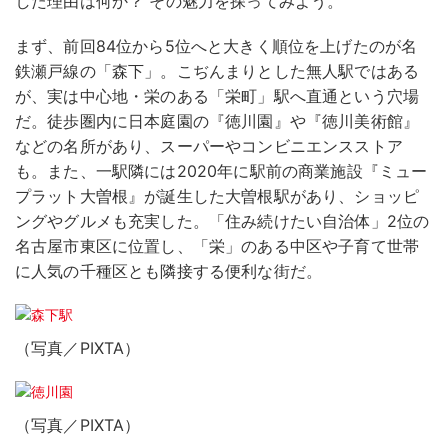
した理由は何か？ その魅力を探ってみよう。
まず、前回84位から5位へと大きく順位を上げたのが名
鉄瀬戸線の「森下」。こぢんまりとした無人駅ではある
が、実は中心地・栄のある「栄町」駅へ直通という穴場
だ。徒歩圏内に日本庭園の『徳川園』や『徳川美術館』
などの名所があり、スーパーやコンビニエンスストア
も。また、一駅隣には2020年に駅前の商業施設『ミュー
プラット大曽根』が誕生した大曽根駅があり、ショッピ
ングやグルメも充実した。「住み続けたい自治体」2位の
名古屋市東区に位置し、「栄」のある中区や子育て世帯
に人気の千種区とも隣接する便利な街だ。
（写真／PIXTA）
（写真／PIXTA）