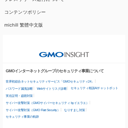
コンテンツポリシー
michill 繁體中文版
GMOインターネットグループのセキュリティ事業について
世界初総合ネットセキュリティサービス「GMOセキュリティ24」
セキュリティ相談AIチャットボット
パスワード漏洩診断
Webサイトリスク診断
実在証明・盗聴対策
サイバー攻撃対策（GMOサイバーセキュリティ byイエラエ）
サイバー攻撃対策（GMO Flatt Security）
なりすまし対策
セキュリティ事業の軌跡