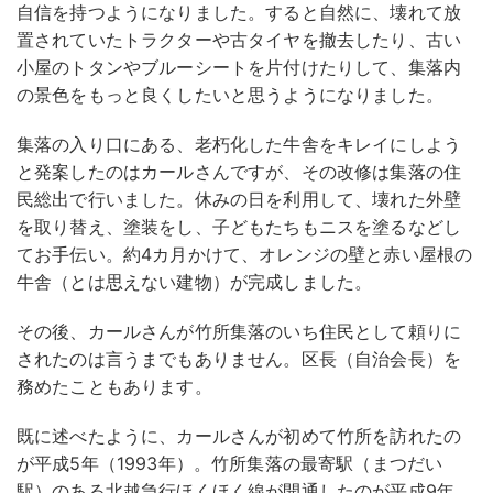
自信を持つようになりました。すると自然に、壊れて放
置されていたトラクターや古タイヤを撤去したり、古い
小屋のトタンやブルーシートを片付けたりして、集落内
の景色をもっと良くしたいと思うようになりました。
集落の入り口にある、老朽化した牛舎をキレイにしよう
と発案したのはカールさんですが、その改修は集落の住
民総出で行いました。休みの日を利用して、壊れた外壁
を取り替え、塗装をし、子どもたちもニスを塗るなどし
てお手伝い。約4カ月かけて、オレンジの壁と赤い屋根の
牛舎（とは思えない建物）が完成しました。
その後、カールさんが竹所集落のいち住民として頼りに
されたのは言うまでもありません。区長（自治会長）を
務めたこともあります。
既に述べたように、カールさんが初めて竹所を訪れたの
が平成5年（1993年）。竹所集落の最寄駅（まつだい
駅）のある北越急行ほくほく線が開通したのが平成9年