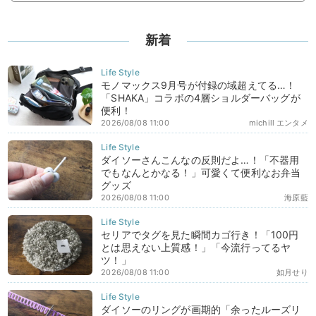
新着
モノマックス9月号が付録の域超えてる…！
「SHAKA」コラボの4層ショルダーバッグが
便利！
2026/08/08 11:00
michill エンタメ
ダイソーさんこんなの反則だよ…！「不器用
でもなんとかなる！」可愛くて便利なお弁当
グッズ
2026/08/08 11:00
海原藍
セリアでタグを見た瞬間カゴ行き！「100円
とは思えない上質感！」「今流行ってるヤ
ツ！」
2026/08/08 11:00
如月せり
ダイソーのリングが画期的「余ったルーズリ