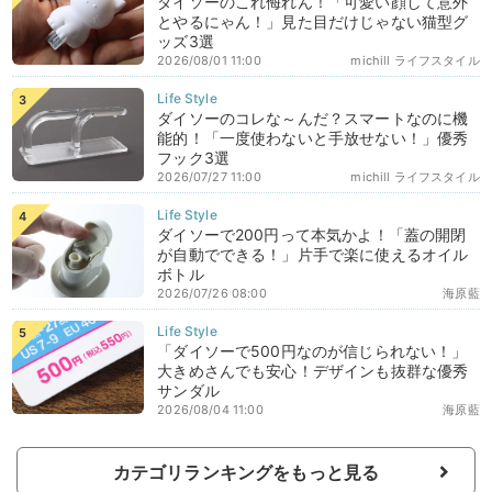
ダイソーのこれ侮れん！「可愛い顔して意外
とやるにゃん！」見た目だけじゃない猫型グ
ッズ3選
2026/08/01 11:00
michill ライフスタイル
ダイソーのコレな～んだ？スマートなのに機
能的！「一度使わないと手放せない！」優秀
フック3選
2026/07/27 11:00
michill ライフスタイル
ダイソーで200円って本気かよ！「蓋の開閉
が自動でできる！」片手で楽に使えるオイル
ボトル
2026/07/26 08:00
海原藍
「ダイソーで500円なのが信じられない！」
大きめさんでも安心！デザインも抜群な優秀
サンダル
2026/08/04 11:00
海原藍
カテゴリランキングをもっと見る