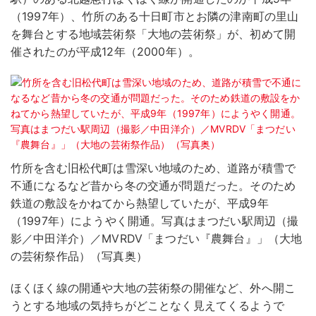
（1997年）、竹所のある十日町市とお隣の津南町の里山
を舞台とする地域芸術祭「大地の芸術祭」が、初めて開
催されたのが平成12年（2000年）。
竹所を含む旧松代町は雪深い地域のため、道路が積雪で
不通になるなど昔から冬の交通が問題だった。そのため
鉄道の敷設をかねてから熱望していたが、平成9年
（1997年）にようやく開通。写真はまつだい駅周辺（撮
影／中田洋介）／MVRDV「まつだい『農舞台』」（大地
の芸術祭作品）（写真奥）
ほくほく線の開通や大地の芸術祭の開催など、外へ開こ
うとする地域の気持ちがどことなく見えてくるようで