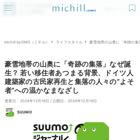
アプリでmichillが
無料ダウンロード
もっと便利に
michill byGMO（ミチル）
ライフスタイル
豪雪地帯の山奥に「奇跡の集
豪雪地帯の山奥に「奇跡の集落」なぜ誕
生？ 若い移住者あつまる背景、ドイツ人
建築家の古民家再生と集落の人々の”よそ
者”への温かなまなざし
更新日：2024年12月16日
/
公開日：2024年12月16日
SUUMO