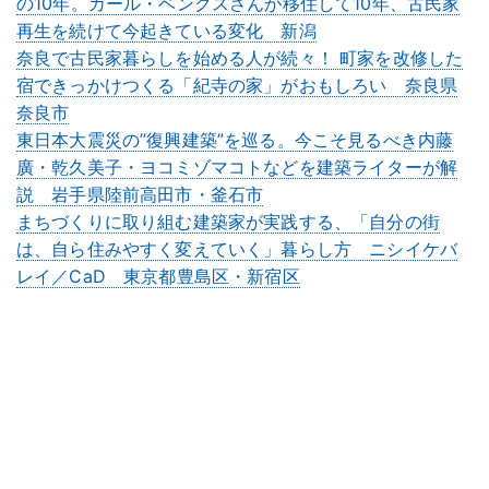
の10年。カール・ベンクスさんが移住して10年、古民家
再生を続けて今起きている変化 新潟
奈良で古民家暮らしを始める人が続々！ 町家を改修した
宿できっかけつくる「紀寺の家」がおもしろい 奈良県
奈良市
東日本大震災の”復興建築”を巡る。今こそ見るべき内藤
廣・乾久美子・ヨコミゾマコトなどを建築ライターが解
説 岩手県陸前高田市・釜石市
まちづくりに取り組む建築家が実践する、「自分の街
は、自ら住みやすく変えていく」暮らし方 ニシイケバ
レイ／CaD 東京都豊島区・新宿区