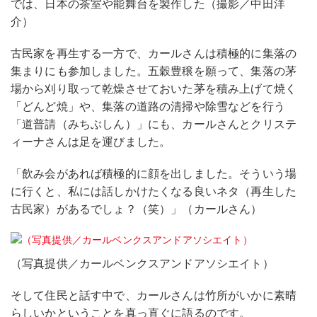
では、日本の茶室や能舞台を製作した（撮影／中田洋
介）
古民家を再生する一方で、カールさんは積極的に集落の
集まりにも参加しました。五穀豊穣を願って、集落の茅
場から刈り取って乾燥させておいた茅を積み上げて焼く
「どんど焼」や、集落の道路の清掃や除雪などを行う
「道普請（みちぶしん）」にも、カールさんとクリステ
ィーナさんは足を運びました。
「飲み会があれば積極的に顔を出しました。そういう場
に行くと、私には話しかけたくなる良いネタ（再生した
古民家）があるでしょ？（笑）」（カールさん）
（写真提供／カールベンクスアンドアソシエイト）
そして住民と話す中で、カールさんは竹所がいかに素晴
らしいかということを真っ直ぐに語るのです。