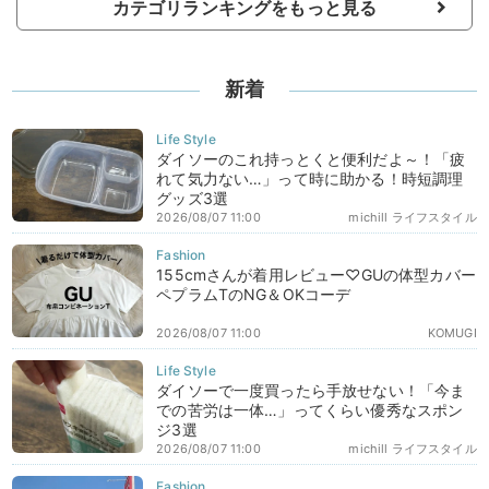
カテゴリランキングをもっと見る
新着
ダイソーのこれ持っとくと便利だよ～！「疲
れて気力ない…」って時に助かる！時短調理
グッズ3選
2026/08/07 11:00
michill ライフスタイル
155cmさんが着用レビュー♡GUの体型カバー
ペプラムTのNG＆OKコーデ
2026/08/07 11:00
KOMUGI
ダイソーで一度買ったら手放せない！「今ま
での苦労は一体…」ってくらい優秀なスポン
ジ3選
2026/08/07 11:00
michill ライフスタイル