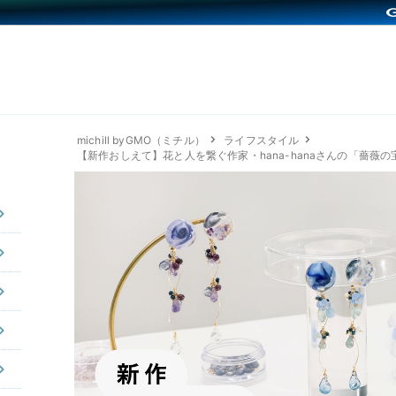
michill byGMO（ミチル）
ライフスタイル
【新作おしえて】花と人を繋ぐ作家・hana-hanaさんの「薔薇