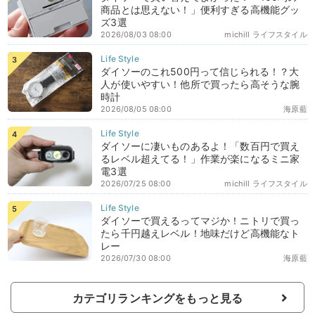
商品とは思えない！」便利すぎる高機能グッ
ズ3選
2026/08/03 08:00
michill ライフスタイル
ダイソーのこれ500円って信じられる！？大
人が使いやすい！他所で買ったら高そうな腕
時計
2026/08/05 08:00
海原藍
ダイソーに凄いものあるよ！「数百円で買え
るレベル超えてる！」作業が楽になるミニ家
電3選
2026/07/25 08:00
michill ライフスタイル
ダイソーで買えるってマジか！ニトリで買っ
たら千円越えレベル！地味だけど高機能なト
レー
2026/07/30 08:00
海原藍
カテゴリランキングをもっと見る