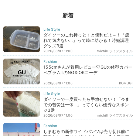
新着
ダイソーのこれ持っとくと便利だよ～！「疲
れて気力ない…」って時に助かる！時短調理
グッズ3選
2026/08/07 11:00
michill ライフスタイル
155cmさんが着用レビュー♡GUの体型カバー
ペプラムTのNG＆OKコーデ
2026/08/07 11:00
KOMUGI
ダイソーで一度買ったら手放せない！「今ま
での苦労は一体…」ってくらい優秀なスポン
ジ3選
2026/08/07 11:00
michill ライフスタイル
しまむらの新作ワイドパンツは売り切れ前に