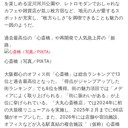
を楽しめる淀川河川公園や、レトロモダンでおしゃれな
カフェや雑貨店が並ぶ枚方宿など、地元の人が愛するス
ポットが充実し、“枚方らしさ”を満喫できることも魅力の
一因のようだ。
過去最高位の「心斎橋」や再開発で人気急上昇の「姫
路」
心斎橋（写真／PIXTA）
大阪都心のオフィス街「心斎橋」は総合ランキングで13
位と過去最高位となった。「得点がジャンプアップした
街ランキング」でも8位を獲得。街の魅力項目では「メデ
ィアによく取り上げられる」「街に賑わいがある」が上
位に挙げられている。「大丸心斎橋店」では2024年に初
の大規模リニューアルを実施し、2025年２月までに66店
舗がオープンした。また、2026年には店舗や宿泊施設、
オフィスなどが入る駅直結の複合施設「（仮称）心斎橋