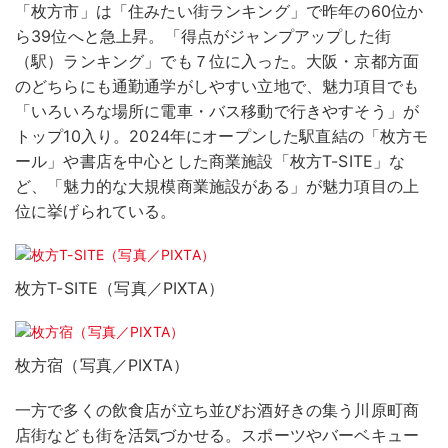
「枚方市」は「住みたい街ランキング」で昨年の60位か
ら39位へと急上昇。「得点がジャンプアップした街
（駅）ランキング」でも７位に入った。大阪・京都方面
のどちらにも通勤通学がしやすい立地で、魅力項目でも
「いろいろな場所に電車・バス移動で行きやすそう」が
トップ10入り。2024年にオープンした駅直結の「枚方モ
ール」や書店を中心とした商業施設「枚方T-SITE」な
ど、「魅力的な大規模商業施設がある」が魅力項目の上
位に挙げられている。
枚方T-SITE（写真／PIXTA）
枚方宿（写真／PIXTA）
一方で多くの飲食店が立ち並びお酒好きの集う川原町商
店街なども街を活気づかせる。スポーツやバーベキュー