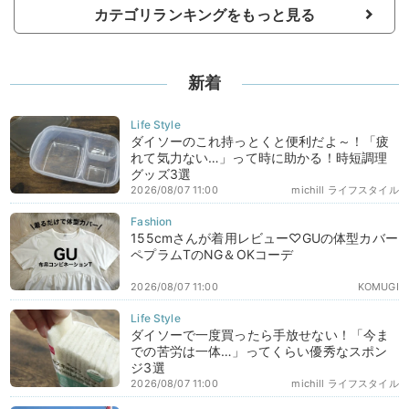
カテゴリランキングをもっと見る
新着
ダイソーのこれ持っとくと便利だよ～！「疲
れて気力ない…」って時に助かる！時短調理
グッズ3選
2026/08/07 11:00
michill ライフスタイル
155cmさんが着用レビュー♡GUの体型カバー
ペプラムTのNG＆OKコーデ
2026/08/07 11:00
KOMUGI
ダイソーで一度買ったら手放せない！「今ま
での苦労は一体…」ってくらい優秀なスポン
ジ3選
2026/08/07 11:00
michill ライフスタイル