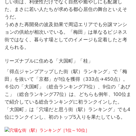
しい街は、利便性だけでなく自然や癒やしにも配慮し
た、まさに若い人たちが求める都心居住の舞台といえそ
うだ。
うめきた再開発の波及効果で周辺エリアでも分譲マンシ
ョンの供給が相次いでいる。「梅田」は単なるビジネス
街ではなく、暮らす場としてのイメージも定着したと考
えられる。
リーズナブルに住める「大国町」「桂」
「得点ジャンプアップした街（駅）ランキング」で「梅
田」を抜いて「京都」が1位を獲得（333点→450点）。
６位の「大国町」（総合ランキング71位）、9位の「あび
こ」（総合ランキング77位）は、どちらも例年、100位ま
で紹介している総合ランキングに初ランクインした。
「大国町」は「穴場だと思う街（駅）ランキング」でも4
位にランクインし、初のトップ5入りを果たしている。