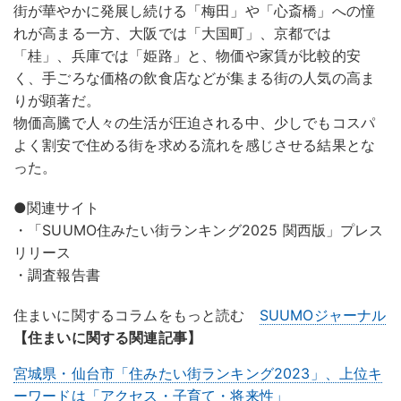
街が華やかに発展し続ける「梅田」や「心斎橋」への憧
れが高まる一方、大阪では「大国町」、京都では
「桂」、兵庫では「姫路」と、物価や家賃が比較的安
く、手ごろな価格の飲食店などが集まる街の人気の高ま
りが顕著だ。
物価高騰で人々の生活が圧迫される中、少しでもコスパ
よく割安で住める街を求める流れを感じさせる結果とな
った。
●関連サイト
・「SUUMO住みたい街ランキング2025 関西版」プレス
リリース
・調査報告書
住まいに関するコラムをもっと読む
SUUMOジャーナル
【住まいに関する関連記事】
宮城県・仙台市「住みたい街ランキング2023」、上位キ
ーワードは「アクセス・子育て・将来性」