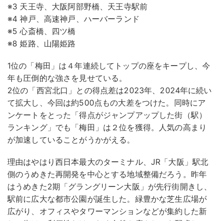
※3 天王寺、大阪阿部野橋、天王寺駅前
※4 神戸、高速神戸、ハーバーランド
※5 心斎橋、四ツ橋
※8 姫路、山陽姫路
1位の「梅田」は４年連続してトップの座をキープし、今
年も圧倒的な強さを見せている。
2位の「西宮北口」との得点差は2023年、2024年に続い
て拡大し、今回は約500点もの大差をつけた。同時にア
ンケートをとった「得点がジャンプアップした街（駅）
ランキング」でも「梅田」は２位を獲得。人気の高まり
が加速していることがうかがえる。
理由はやはり西日本最大のターミナル、JR「大阪」駅北
側のうめきた再開発を中心とする地域整備だろう。昨年
はうめきた2期「グラングリーン大阪」が先行街開きし、
駅前に広大な都市公園が誕生した。緑豊かな芝生広場が
広がり、オフィスやタワーマンションなどが集約した新