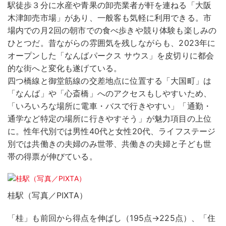
駅徒歩３分に水産や青果の卸売業者が軒を連ねる「大阪
木津卸売市場」があり、一般客も気軽に利用できる。市
場内での月2回の朝市での食べ歩きや競り体験も楽しみの
ひとつだ。昔ながらの雰囲気を残しながらも、2023年に
オープンした「なんばパークス サウス」を皮切りに都会
的な街へと変化も遂げている。
四つ橋線と御堂筋線の交差地点に位置する「大国町」は
「なんば」や「心斎橋」へのアクセスもしやすいため、
「いろいろな場所に電車・バスで行きやすい」「通勤・
通学など特定の場所に行きやすそう」が魅力項目の上位
に。性年代別では男性40代と女性20代、ライフステージ
別では共働きの夫婦のみ世帯、共働きの夫婦と子ども世
帯の得票が伸びている。
桂駅（写真／PIXTA）
「桂」も前回から得点を伸ばし（195点→225点）、「住