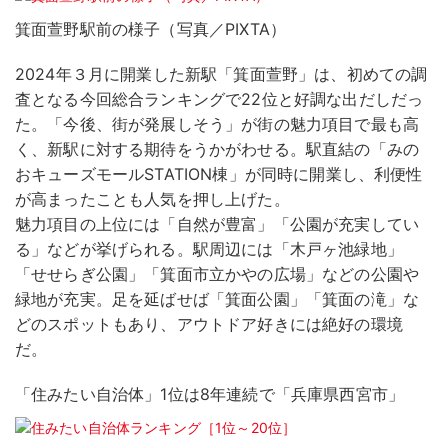
箕面萱野駅前の様子（写真／PIXTA）
2024年３月に開業した新駅「箕面萱野」は、初めての調
査となる今回総合ランキングで22位と好調な出だしだっ
た。「今後、街が発展しそう」が街の魅力項目で最も高
く、新駅に対する期待をうかがわせる。駅直結の「みの
おキューズモールSTATION棟」が同時に開業し、利便性
が高まったことも人気を押し上げた。
魅力項目の上位には「自然が豊富」「公園が充実してい
る」などが挙げられる。駅周辺には「木戸ヶ池緑地」
「せせらぎ公園」「箕面市立かやの広場」などの公園や
緑地が充実。足を延ばせば「箕面公園」「箕面の滝」な
どのスポットもあり、アウトドア好きには絶好の環境
だ。
「住みたい自治体」1位は8年連続で「兵庫県西宮市」