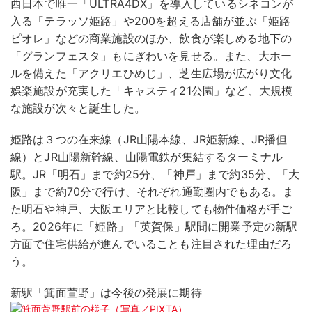
西日本で唯一「ULTRA4DX」を導入しているシネコンが
入る「テラッソ姫路」や200を超える店舗が並ぶ「姫路
ピオレ」などの商業施設のほか、飲食が楽しめる地下の
「グランフェスタ」もにぎわいを見せる。また、大ホー
ルを備えた「アクリエひめじ」、芝生広場が広がり文化
娯楽施設が充実した「キャスティ21公園」など、大規模
な施設が次々と誕生した。
姫路は３つの在来線（JR山陽本線、JR姫新線、JR播但
線）とJR山陽新幹線、山陽電鉄が集結するターミナル
駅。JR「明石」まで約25分、「神戸」まで約35分、「大
阪」まで約70分で行け、それぞれ通勤圏内でもある。ま
た明石や神戸、大阪エリアと比較しても物件価格が手ご
ろ。2026年に「姫路」「英賀保」駅間に開業予定の新駅
方面で住宅供給が進んでいることも注目された理由だろ
う。
新駅「箕面萱野」は今後の発展に期待