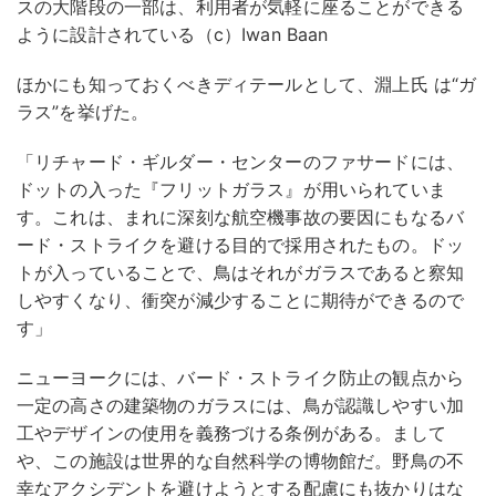
スの大階段の一部は、利用者が気軽に座ることができる
ように設計されている（c）Iwan Baan
ほかにも知っておくべきディテールとして、淵上氏 は“ガ
ラス”を挙げた。
「リチャード・ギルダー・センターのファサードには、
ドットの入った『フリットガラス』が用いられていま
す。これは、まれに深刻な航空機事故の要因にもなるバ
ード・ストライクを避ける目的で採用されたもの。ドッ
トが入っていることで、鳥はそれがガラスであると察知
しやすくなり、衝突が減少することに期待ができるので
す」
ニューヨークには、バード・ストライク防止の観点から
一定の高さの建築物のガラスには、鳥が認識しやすい加
工やデザインの使用を義務づける条例がある。まして
や、この施設は世界的な自然科学の博物館だ。野鳥の不
幸なアクシデントを避けようとする配慮にも抜かりはな