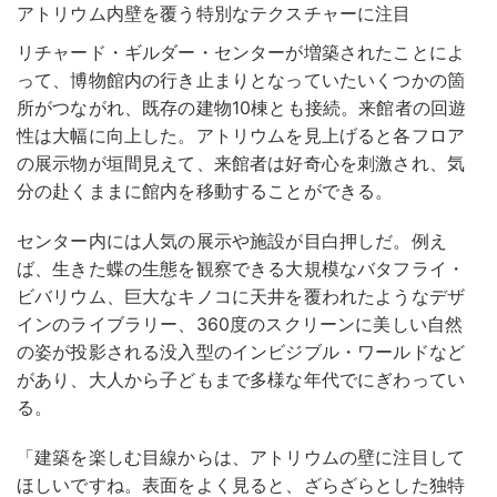
アトリウム内壁を覆う特別なテクスチャーに注目
リチャード・ギルダー・センターが増築されたことによ
って、博物館内の行き止まりとなっていたいくつかの箇
所がつながれ、既存の建物10棟とも接続。来館者の回遊
性は大幅に向上した。アトリウムを見上げると各フロア
の展示物が垣間見えて、来館者は好奇心を刺激され、気
分の赴くままに館内を移動することができる。
センター内には人気の展示や施設が目白押しだ。例え
ば、生きた蝶の生態を観察できる大規模なバタフライ・
ビバリウム、巨大なキノコに天井を覆われたようなデザ
インのライブラリー、360度のスクリーンに美しい自然
の姿が投影される没入型のインビジブル・ワールドなど
があり、大人から子どもまで多様な年代でにぎわってい
る。
「建築を楽しむ目線からは、アトリウムの壁に注目して
ほしいですね。表面をよく見ると、ざらざらとした独特