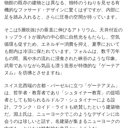
物館の既存の建物とは異なる、独特のうねりを見せる有
機的なファサード・デザインに驚くはずですが、内部に
足を踏み入れると、さらに圧巻の空間が待っています。
そこは5層吹抜けの垂直に伸びるアトリウム。天井付近の
トップライトが屋内の中心部に自然光をもたらし、空気
循環も促すため、エネルギー消費を抑え、夏季において
も館内は冷涼に保たれています。フォルムは、数千万年
もの間、風や水の流れに浸食された峡谷のような印象。
武骨でありながら気品も漂う造形が特徴的な『ゲーテア
ヌム』を彷彿とさせますね」
スイス北西端の古都・バーゼルに立つ「ゲーテアヌム」
は、哲学者・教育者であり「シュタイナー教育」の提唱
者としても知られるルドルフ・シュタイナーによる設
計。フランク・ロイド・ライトも絶賛したという建築物
だ。淵上氏は、ニューヨークでこのようなデザインに出
会うのは珍しいと話す。名建築が集まるニューヨークの