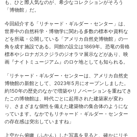
も、ひと際人気なのが、希少なコレクションがそろう
「博物館」だ。
今回紹介する「リチャード・ギルダー・センター」は、
世界中の自然科学・博物学に関わる多数の標本や資料な
どを所蔵・公開している「アメリカ自然史博物館」の一
角を成す施設である。同館の設立は1869年。恐竜の骨格
標本やシロナガスクジラのジオラマ展示などがあり、映
画『ナイトミュージアム』のロケ地としても知られる。
「リチャード・ギルダー・センターは、アメリカ自然史
博物館の新館として、2023年5月にオープンしました。
約150年の歴史のなかで増築やリノベーションを重ねてき
たこの博物館は、時代ごとに起用された建築家が変わ
り、さまざまな個性を備えた建築物の集合体のようにな
っています。なかでもリチャード・ギルダー・センター
の存在感は突出していますね」
上空から俯瞰（ふかん）した写真を見ると、確かにリチ