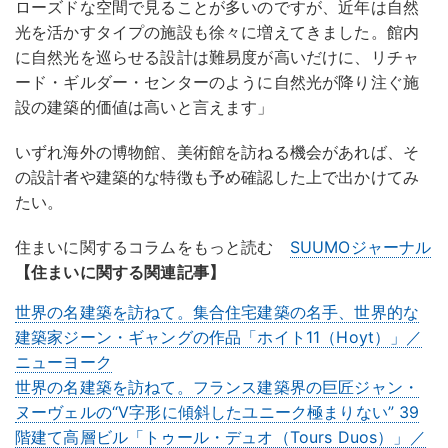
ローズドな空間で見ることが多いのですが、近年は自然
光を活かすタイプの施設も徐々に増えてきました。館内
に自然光を巡らせる設計は難易度が高いだけに、リチャ
ード・ギルダー・センターのように自然光が降り注ぐ施
設の建築的価値は高いと言えます」
いずれ海外の博物館、美術館を訪ねる機会があれば、そ
の設計者や建築的な特徴も予め確認した上で出かけてみ
たい。
住まいに関するコラムをもっと読む
SUUMOジャーナル
【住まいに関する関連記事】
世界の名建築を訪ねて。集合住宅建築の名手、世界的な
建築家ジーン・ギャングの作品「ホイト11（Hoyt）」／
ニューヨーク
世界の名建築を訪ねて。フランス建築界の巨匠ジャン・
ヌーヴェルの“V字形に傾斜したユニーク極まりない” 39
階建て高層ビル「トゥール・デュオ（Tours Duos）」／