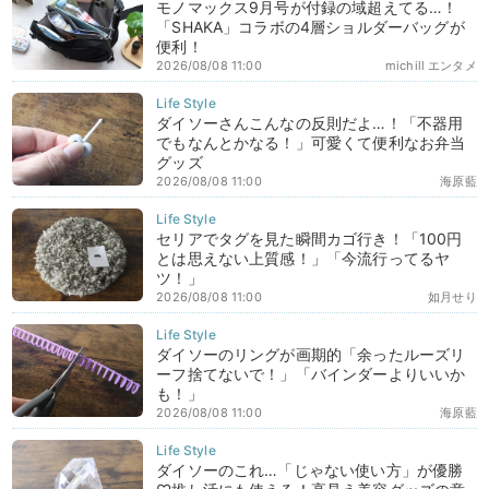
モノマックス9月号が付録の域超えてる…！
「SHAKA」コラボの4層ショルダーバッグが
便利！
2026/08/08 11:00
michill エンタメ
ダイソーさんこんなの反則だよ…！「不器用
でもなんとかなる！」可愛くて便利なお弁当
グッズ
2026/08/08 11:00
海原藍
セリアでタグを見た瞬間カゴ行き！「100円
とは思えない上質感！」「今流行ってるヤ
ツ！」
2026/08/08 11:00
如月せり
ダイソーのリングが画期的「余ったルーズリ
ーフ捨てないで！」「バインダーよりいいか
も！」
2026/08/08 11:00
海原藍
ダイソーのこれ…「じゃない使い方」が優勝