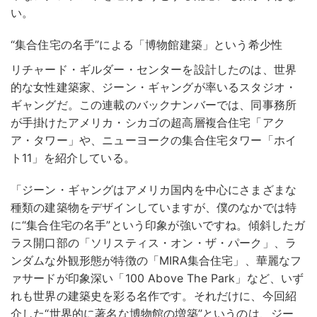
い。
“集合住宅の名手”による「博物館建築」という希少性
リチャード・ギルダー・センターを設計したのは、世界
的な女性建築家、ジーン・ギャングが率いるスタジオ・
ギャングだ。この連載のバックナンバーでは、同事務所
が手掛けたアメリカ・シカゴの超高層複合住宅「アク
ア・タワー」や、ニューヨークの集合住宅タワー「ホイ
ト11」を紹介している。
「ジーン・ギャングはアメリカ国内を中心にさまざまな
種類の建築物をデザインしていますが、僕のなかでは特
に“集合住宅の名手”という印象が強いですね。傾斜したガ
ラス開口部の「ソリスティス・オン・ザ・パーク」、ラ
ンダムな外観形態が特徴の「MIRA集合住宅」、華麗なフ
ァサードが印象深い「100 Above The Park」など、いず
れも世界の建築史を彩る名作です。それだけに、今回紹
介した“世界的に著名な博物館の増築”というのは、ジー