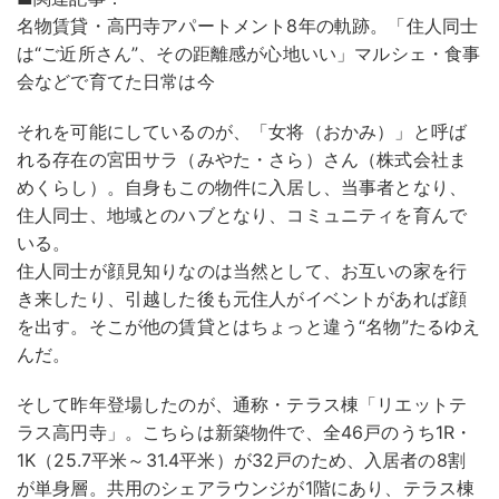
名物賃貸・高円寺アパートメント8年の軌跡。「住人同士
は“ご近所さん”、その距離感が心地いい」マルシェ・食事
会などで育てた日常は今
それを可能にしているのが、「女将（おかみ）」と呼ば
れる存在の宮田サラ（みやた・さら）さん（株式会社ま
めくらし）。自身もこの物件に入居し、当事者となり、
住人同士、地域とのハブとなり、コミュニティを育んで
いる。
住人同士が顔見知りなのは当然として、お互いの家を行
き来したり、引越した後も元住人がイベントがあれば顔
を出す。そこが他の賃貸とはちょっと違う“名物”たるゆえ
んだ。
そして昨年登場したのが、通称・テラス棟「リエットテ
ラス高円寺」。こちらは新築物件で、全46戸のうち1R・
1K（25.7平米～31.4平米）が32戸のため、入居者の8割
が単身層。共用のシェアラウンジが1階にあり、テラス棟