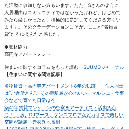
た活動に参加しない方もいます。ただ、Sさんのように、
入居理由はコミュニティではなかったけれど、はじめて
みたら楽しかったと、積極的に参加してくださる方もい
ます」。そのグラーデーションこそが、ここが“名物賃
貸”たるゆえんだと感じた。
●取材協力
高円寺アパートメント
住まいに関するコラムをもっと読む
SUUMOジャーナル
【住まいに関する関連記事】
名物賃貸・高円寺アパートメント8年の軌跡。「住人同士
は“ご近所さん”、その距離感が心地いい」マルシェ・食事
会などで育てた日常は今
築41年賃貸マンションの空室をアーティスト活動拠点
に！ 工房、DJブース、ダンスフロアなどカオスで楽しい
空間が話題 赤羽異地番街