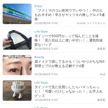
「ファミマのコレ絶対ウマいやつ！」中の人
もおすすめ！辛さがヤミツキの推しグルメ5連
発
2026/08/09 11:00
michill ライフスタイル
ダイソーで500円か…って悩んだことを後
悔！「見た目以上に使いやすい！」通気性抜
群なバッグ
2026/08/09 11:00
海原藍
眉メイクで損してるかも！ついやりがちなNG
習慣とプロが教える正解テク4選
2026/08/09 11:00
Ikue
ダイソーで見た目買いしたらハマっちゃっ
た！「可愛いだけじゃなかった！」お手入れ
グッズ
2026/08/09 11:00
海原藍