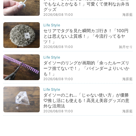
でもなんとかなる！」可愛くて便利なお弁当
グッズ
2026/08/08 11:00
海原藍
セリアでタグを見た瞬間カゴ行き！「100円
とは思えない上質感！」「今流行ってるヤ
ツ！」
2026/08/08 11:00
如月せり
ダイソーのリングが画期的「余ったルーズリ
ーフ捨てないで！」「バインダーよりいいか
も！」
2026/08/08 11:00
海原藍
ダイソーのこれ…「じゃない使い方」が優勝
♡推し活にも使える！高見え美容グッズの意
外な活用法
2026/08/08 11:00
海原藍