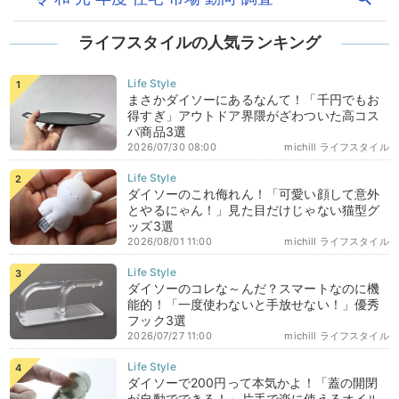
ライフスタイルの人気ランキング
まさかダイソーにあるなんて！「千円でもお
得すぎ」アウトドア界隈がざわついた高コス
パ商品3選
2026/07/30 08:00
michill ライフスタイル
ダイソーのこれ侮れん！「可愛い顔して意外
とやるにゃん！」見た目だけじゃない猫型グ
ッズ3選
2026/08/01 11:00
michill ライフスタイル
ダイソーのコレな～んだ？スマートなのに機
能的！「一度使わないと手放せない！」優秀
フック3選
2026/07/27 11:00
michill ライフスタイル
ダイソーで200円って本気かよ！「蓋の開閉
が自動でできる！」片手で楽に使えるオイル