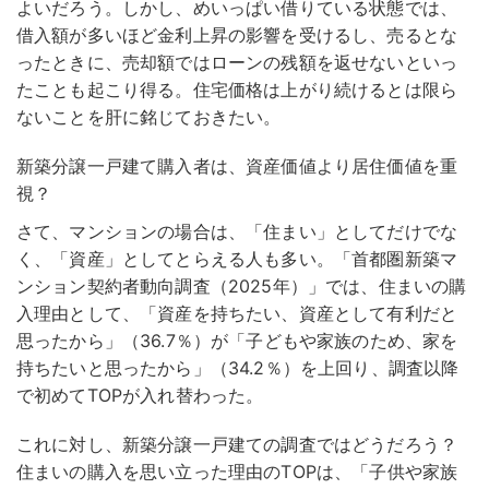
よいだろう。しかし、めいっぱい借りている状態では、
借入額が多いほど金利上昇の影響を受けるし、売るとな
ったときに、売却額ではローンの残額を返せないといっ
たことも起こり得る。住宅価格は上がり続けるとは限ら
ないことを肝に銘じておきたい。
新築分譲一戸建て購入者は、資産価値より居住価値を重
視？
さて、マンションの場合は、「住まい」としてだけでな
く、「資産」としてとらえる人も多い。「首都圏新築マ
ンション契約者動向調査（2025年）」では、住まいの購
入理由として、「資産を持ちたい、資産として有利だと
思ったから」（36.7％）が「子どもや家族のため、家を
持ちたいと思ったから」（34.2％）を上回り、調査以降
で初めてTOPが入れ替わった。
これに対し、新築分譲一戸建ての調査ではどうだろう？
住まいの購入を思い立った理由のTOPは、「子供や家族