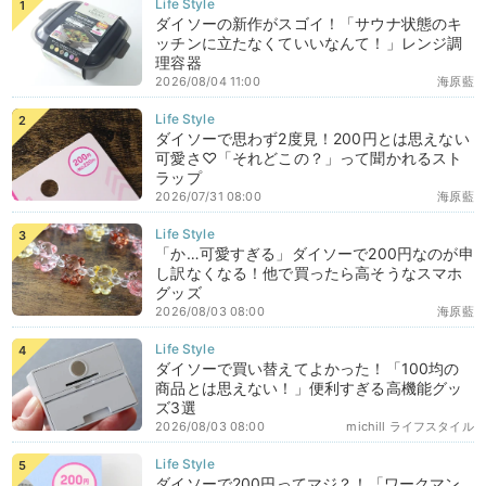
ダイソーの新作がスゴイ！「サウナ状態のキ
ッチンに立たなくていいなんて！」レンジ調
理容器
2026/08/04 11:00
海原藍
ダイソーで思わず2度見！200円とは思えない
可愛さ♡「それどこの？」って聞かれるスト
ラップ
2026/07/31 08:00
海原藍
「か…可愛すぎる」ダイソーで200円なのが申
し訳なくなる！他で買ったら高そうなスマホ
グッズ
2026/08/03 08:00
海原藍
ダイソーで買い替えてよかった！「100均の
商品とは思えない！」便利すぎる高機能グッ
ズ3選
2026/08/03 08:00
michill ライフスタイル
ダイソーで200円ってマジ？！「ワークマン