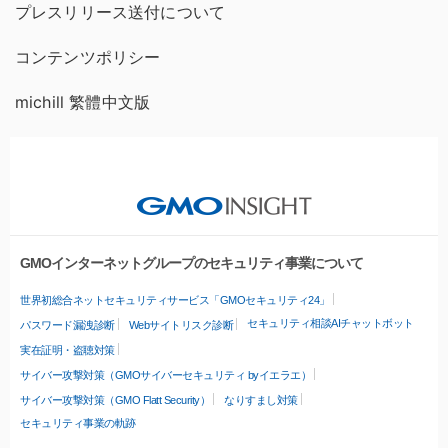
プレスリリース送付について
コンテンツポリシー
michill 繁體中文版
GMOインターネットグループのセキュリティ事業について
世界初総合ネットセキュリティサービス「GMOセキュリティ24」
セキュリティ相談AIチャットボット
パスワード漏洩診断
Webサイトリスク診断
実在証明・盗聴対策
サイバー攻撃対策（GMOサイバーセキュリティ byイエラエ）
サイバー攻撃対策（GMO Flatt Security）
なりすまし対策
セキュリティ事業の軌跡