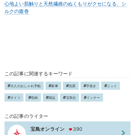
心地よい肌触りと天然繊維のぬくもりがクセになる、シ
ルクの腹巻
この記事に関連するキーワード
大人のおしゃれ手帖
家事
洗濯
手抜き
ニット
タイツ
収納
雑誌
宝島社
インナー
この記事のライター
宝島オンライン
390