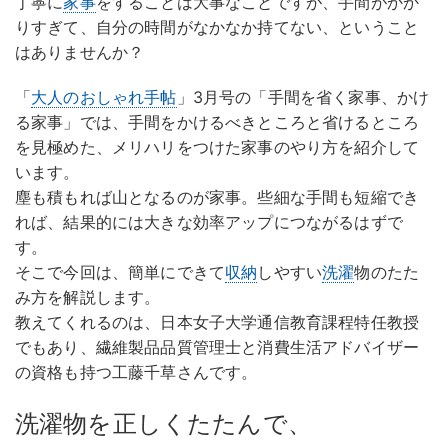
丁寧に
家事
をすることは大事なことですが、手間がかか
りすぎて、自分の時間がなかなか持てない、ということ
はありませんか？
「
大人のおしゃれ手帖
」3月号の「手間を省く家事、かけ
る家事」では、手間をかけるべきところと省けるところ
を見極めた、メリハリをつけた家事のやり方を紹介して
います。
塵も積もれば山となるのが家事。些細な手間も短縮でき
れば、結果的には大きな効率アップにつながるはずで
す。
そこで今回は、簡単にできて
収納
しやすい
洗濯
物のたた
み方を解説します。
教えてくれるのは、日本女子大学通信教育課程特任教授
でもあり、繊維製品品質管理士と消費生活アドバイザー
の資格も持つ工藤千草さんです。
洗濯物を正しくたたんで、