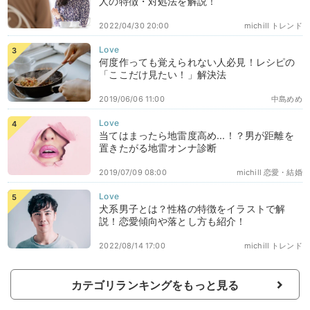
人の特徴・対処法を解説！
2022/04/30 20:00
michill トレンド
何度作っても覚えられない人必見！レシピの
「ここだけ見たい！」解決法
2019/06/06 11:00
中島めめ
当てはまったら地雷度高め...！？男が距離を
置きたがる地雷オンナ診断
2019/07/09 08:00
michill 恋愛・結婚
犬系男子とは？性格の特徴をイラストで解
説！恋愛傾向や落とし方も紹介！
2022/08/14 17:00
michill トレンド
カテゴリランキングをもっと見る