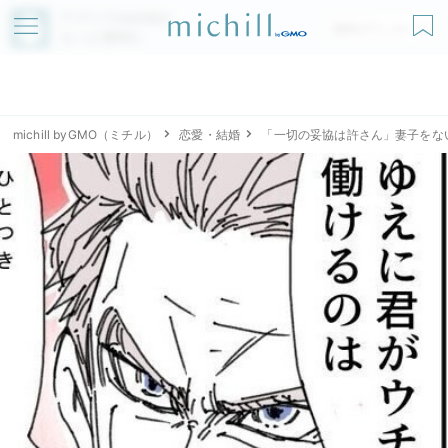
アプリでmichillが
無料ダウンロード
もっと便利に
michill byGMO（ミチル）
恋愛・結婚
「一切の妥協は許さん」妻子をな