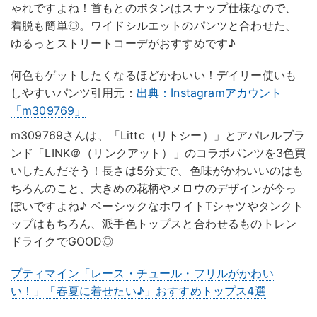
ゃれですよね！首もとのボタンはスナップ仕様なので、
着脱も簡単◎。ワイドシルエットのパンツと合わせた、
ゆるっとストリートコーデがおすすめです♪
何色もゲットしたくなるほどかわいい！デイリー使いも
しやすいパンツ引用元：
出典：Instagramアカウント
「m309769」
m309769さんは、「Littc（リトシー）」とアパレルブラ
ンド「LINK＠（リンクアット）」のコラボパンツを3色買
いしたんだそう！長さは5分丈で、色味がかわいいのはも
ちろんのこと、大きめの花柄やメロウのデザインが今っ
ぽいですよね♪ ベーシックなホワイトTシャツやタンクト
ップはもちろん、派手色トップスと合わせるものトレン
ドライクでGOOD◎
プティマイン「レース・チュール・フリルがかわい
い！」「春夏に着せたい♪」おすすめトップス4選