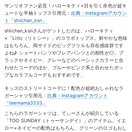
サンリオファン必見！ハローキティ×目を引く赤色が超キ
ュートな半袖トップス引用元：
出典：Instagramアカウン
ト「shiichan_ksn」
shiichan_ksnさんがゲットしたのは、ハローキティ
×「Littc（リトシー）」のコラボトップス。鮮やかな色味
はもちろん、両サイドのビッグフリルも存在感抜群です
よね♪ ショートパンツやフレアパンツとの相性が◎。ブ
ラックやネイビー、グレーなどのベーシックカラーと合
わせたコーデのほか、ブルーやピンク系と合わせたポッ
プなカラフルコーデもおすすめです。
キッズのストリートコーデに！配色が超絶おしゃれなラ
ガーシャツ引用元：
出典：Instagramアカウント
「teemama3333」
こちらのラガーシャツは、てぃーさんが紹介している
「TOO SUNDAY（トゥーサンデイ）」のアイテム。イエ
ロー×ネイビーの配色はもちろん、グリーンのロゴもおし