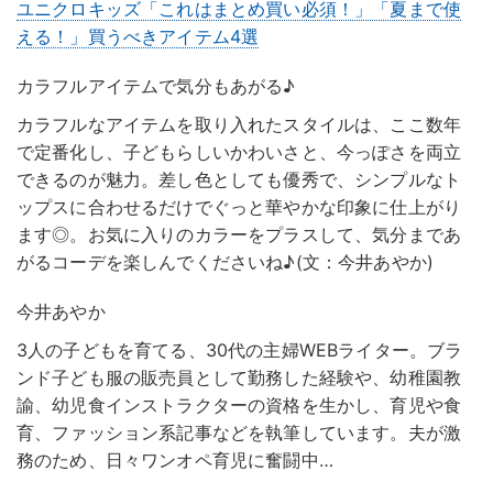
ユニクロキッズ「これはまとめ買い必須！」「夏まで使
える！」買うべきアイテム4選
カラフルアイテムで気分もあがる♪
カラフルなアイテムを取り入れたスタイルは、ここ数年
で定番化し、子どもらしいかわいさと、今っぽさを両立
できるのが魅力。差し色としても優秀で、シンプルなト
ップスに合わせるだけでぐっと華やかな印象に仕上がり
ます◎。お気に入りのカラーをプラスして、気分まであ
がるコーデを楽しんでくださいね♪(文：今井あやか)
今井あやか
3人の子どもを育てる、30代の主婦WEBライター。ブラ
ンド子ども服の販売員として勤務した経験や、幼稚園教
諭、幼児食インストラクターの資格を生かし、育児や食
育、ファッション系記事などを執筆しています。夫が激
務のため、日々ワンオペ育児に奮闘中…