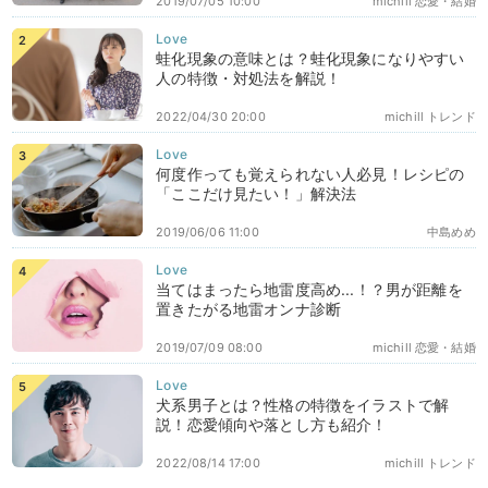
2019/07/05 10:00
michill 恋愛・結婚
蛙化現象の意味とは？蛙化現象になりやすい
人の特徴・対処法を解説！
2022/04/30 20:00
michill トレンド
何度作っても覚えられない人必見！レシピの
「ここだけ見たい！」解決法
2019/06/06 11:00
中島めめ
当てはまったら地雷度高め...！？男が距離を
置きたがる地雷オンナ診断
2019/07/09 08:00
michill 恋愛・結婚
犬系男子とは？性格の特徴をイラストで解
説！恋愛傾向や落とし方も紹介！
2022/08/14 17:00
michill トレンド