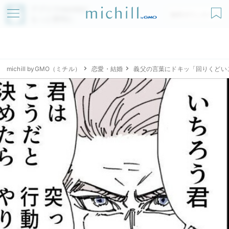
アプリでmichillが
無料ダウンロード
もっと便利に
michill byGMO（ミチル）
恋愛・結婚
義父の言葉にドキッ「回りくどい