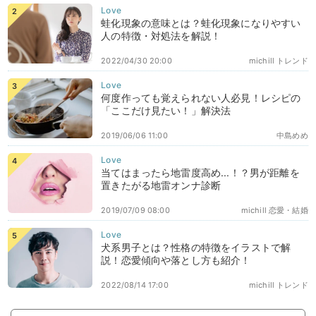
蛙化現象の意味とは？蛙化現象になりやすい
人の特徴・対処法を解説！
2022/04/30 20:00
michill トレンド
何度作っても覚えられない人必見！レシピの
「ここだけ見たい！」解決法
2019/06/06 11:00
中島めめ
当てはまったら地雷度高め...！？男が距離を
置きたがる地雷オンナ診断
2019/07/09 08:00
michill 恋愛・結婚
犬系男子とは？性格の特徴をイラストで解
説！恋愛傾向や落とし方も紹介！
2022/08/14 17:00
michill トレンド