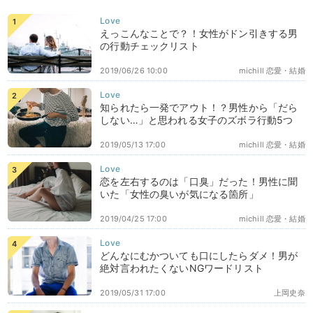
えっこんなことで？！女性がドン引きする男
の行動チェックリスト
2019/06/26 10:00
michill 恋愛・結婚
知られたら一発でアウト！？男性から「だら
しない…」と思われる女子のズボラ行動5つ
2019/05/13 17:00
michill 恋愛・結婚
恋を左右するのは「口臭」だった！男性に聞
いた「女性の臭いが気になる箇所」
2019/04/25 17:00
michill 恋愛・結婚
どんなにむかついても口にしたらダメ！男が
絶対言われたくないNGワードリスト
2019/05/31 17:00
上岡史奈