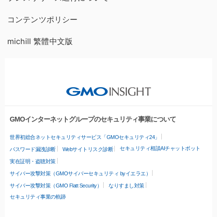
コンテンツポリシー
michill 繁體中文版
GMOインターネットグループのセキュリティ事業について
世界初総合ネットセキュリティサービス「GMOセキュリティ24」
セキュリティ相談AIチャットボット
パスワード漏洩診断
Webサイトリスク診断
実在証明・盗聴対策
サイバー攻撃対策（GMOサイバーセキュリティ byイエラエ）
サイバー攻撃対策（GMO Flatt Security）
なりすまし対策
セキュリティ事業の軌跡