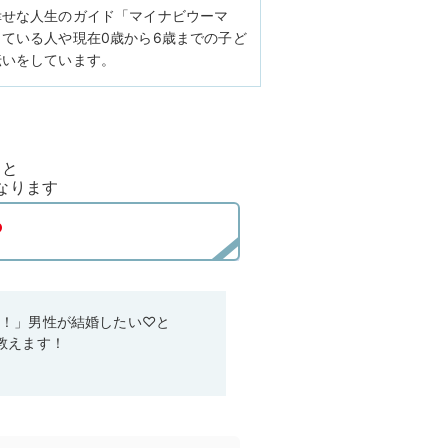
幸せな人生のガイド「マイナビウーマ
ている人や現在0歳から6歳までの子ど
伝いをしています。
ると
なります
い！」男性が結婚したい♡と
教えます！