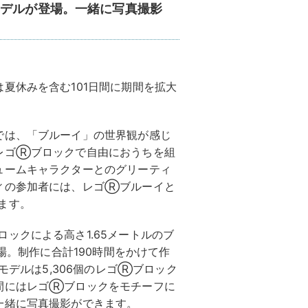
モデルが登場。一緒に写真撮影
夏休みを含む101日間に期間を拡大
では、「ブルーイ」の世界観が感じ
レゴⓇブロックで自由におうちを組
ュームキャラクターとのグリーティ
ィの参加者には、レゴⓇブルーイと
ます。
ックによる高さ1.65メートルのブ
登場。制作に合計190時間をかけて作
モデルは5,306個のレゴⓇブロック
間にはレゴⓇブロックをモチーフに
一緒に写真撮影ができます。