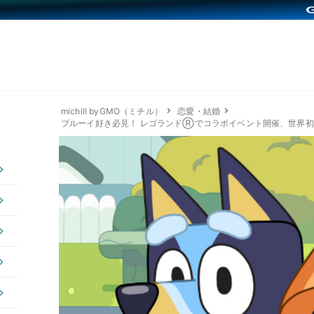
michill byGMO（ミチル）
恋愛・結婚
ブルーイ好き必見！ レゴランドⓇでコラボイベント開催、世界