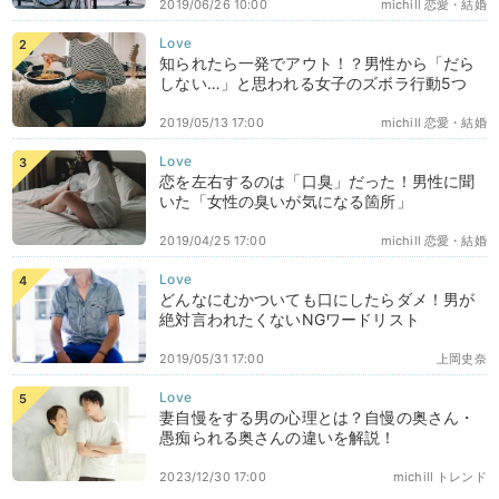
2019/06/26 10:00
michill 恋愛・結婚
知られたら一発でアウト！？男性から「だら
しない…」と思われる女子のズボラ行動5つ
2019/05/13 17:00
michill 恋愛・結婚
恋を左右するのは「口臭」だった！男性に聞
いた「女性の臭いが気になる箇所」
2019/04/25 17:00
michill 恋愛・結婚
どんなにむかついても口にしたらダメ！男が
絶対言われたくないNGワードリスト
2019/05/31 17:00
上岡史奈
妻自慢をする男の心理とは？自慢の奥さん・
愚痴られる奥さんの違いを解説！
2023/12/30 17:00
michill トレンド