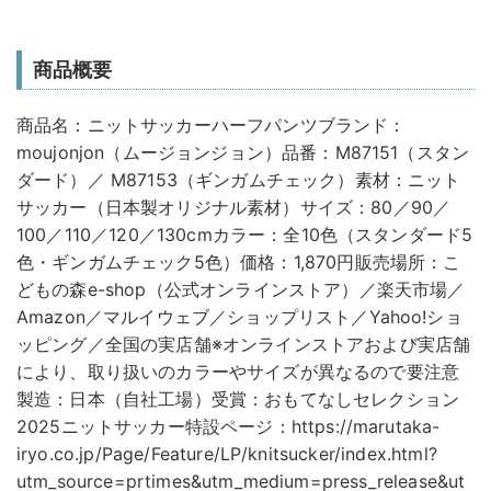
商品概要
商品名：ニットサッカーハーフパンツブランド：
moujonjon（ムージョンジョン）品番：M87151（スタン
ダード）／ M87153（ギンガムチェック）素材：ニット
サッカー（日本製オリジナル素材）サイズ：80／90／
100／110／120／130cmカラー：全10色（スタンダード5
色・ギンガムチェック5色）価格：1,870円販売場所：こ
どもの森e-shop（公式オンラインストア）／楽天市場／
Amazon／マルイウェブ／ショップリスト／Yahoo!ショ
ッピング／全国の実店舗※オンラインストアおよび実店舗
により、取り扱いのカラーやサイズが異なるので要注意
製造：日本（自社工場）受賞：おもてなしセレクション
2025ニットサッカー特設ページ：https://marutaka-
iryo.co.jp/Page/Feature/LP/knitsucker/index.html?
utm_source=prtimes&utm_medium=press_release&ut