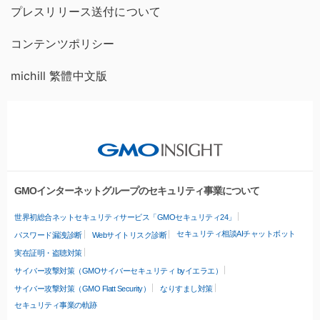
プレスリリース送付について
コンテンツポリシー
michill 繁體中文版
GMOインターネットグループのセキュリティ事業について
世界初総合ネットセキュリティサービス「GMOセキュリティ24」
セキュリティ相談AIチャットボット
パスワード漏洩診断
Webサイトリスク診断
実在証明・盗聴対策
サイバー攻撃対策（GMOサイバーセキュリティ byイエラエ）
サイバー攻撃対策（GMO Flatt Security）
なりすまし対策
セキュリティ事業の軌跡