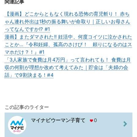
関連記事
【漫画】どこからともなく現れる恐怖の育児斬り！ 赤ち
ゃん連れ外出は1秒の振る舞いが命取り｜正しいお母さん
ってなんですか!? #1
漫画】またダマされた!! 妊活中、何度コイツに泣かされた
ことか…『令和妊婦、孤高のさけび！ 頼りになるのはス
マホだけ？！』#1
「3人家族で食費は月4万円」って言われても！ 食費は月
収の何割が理想か改めて考えてみた｜貯金は「夫婦の会
話」で9割決まる！#4
この記事のライター
マイナビウーマン子育て
0