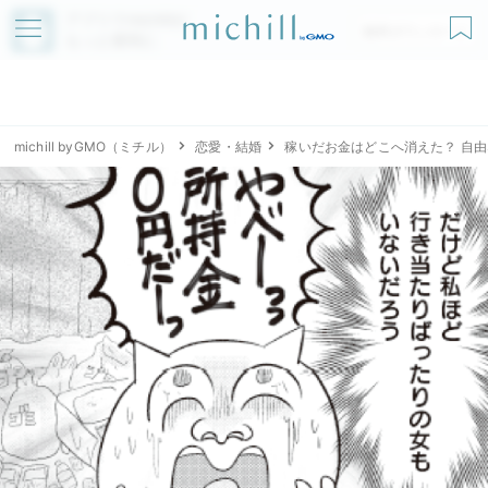
アプリでmichillが
無料ダウンロード
もっと便利に
michill byGMO（ミチル）
恋愛・結婚
稼いだお金はどこへ消えた？ 自