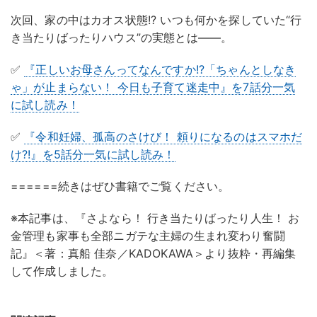
次回、家の中はカオス状態!? いつも何かを探していた“行
き当たりばったりハウス”の実態とは——。
✅
『正しいお母さんってなんですか!?「ちゃんとしなき
ゃ」が止まらない！ 今日も子育て迷走中』を7話分
一気
に試し読み！
✅
『令和妊婦、孤高のさけび！ 頼りになるのはスマホだ
け?!』を5話分
一気に試し読み！
======続きはぜひ書籍でご覧ください。
※本記事は、『さよなら！ 行き当たりばったり人生！ お
金管理も家事も全部ニガテな主婦の生まれ変わり奮闘
記』＜著：真船 佳奈／KADOKAWA＞より抜粋・再編集
して作成しました。