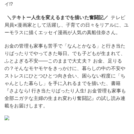
イ!?
＼テキトー人生を変えるまでを描いた奮闘記／
テレビ
局員×漫画家として活躍し、子育ての日々をリアルに、ユ
ーモラスに描くエッセイ漫画が人気の
真船佳奈
さん。
お金の管理も家事も苦手で「なんとかなる」と行き当た
りばったりでやってきた毎日。でも子どもが生まれて、
ふとよぎる不安——このままで大丈夫？ お金、足りる
の？そんなモヤモヤをきっかけに、暮らしの中の不安や
ストレスにひとつひとつ向き合い、困らない程度に「ち
ゃんとした暮らし」を手に入れるまでを描いた、書籍
『さよなら! 行き当たりばったり人生! お金管理も家事も
全部ニガテな主婦の生まれ変わり奮闘記』
の試し読み連
載をお届けします。