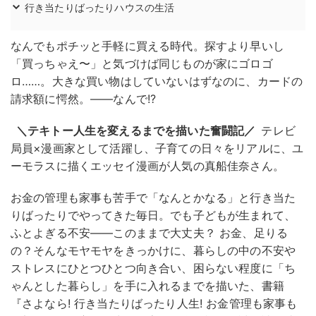
行き当たりばったりハウスの生活
なんでもポチッと手軽に買える時代。探すより早いし
「買っちゃえ〜」と気づけば同じものが家にゴロゴ
ロ……。大きな買い物はしていないはずなのに、カードの
請求額に愕然。——なんで!?
＼テキトー人生を変えるまでを描いた奮闘記／
テレビ
局員×漫画家として活躍し、子育ての日々をリアルに、ユ
ーモラスに描くエッセイ漫画が人気の
真船佳奈
さん。
お金の管理も家事も苦手で「なんとかなる」と行き当た
りばったりでやってきた毎日。でも子どもが生まれて、
ふとよぎる不安——このままで大丈夫？ お金、足りる
の？そんなモヤモヤをきっかけに、暮らしの中の不安や
ストレスにひとつひとつ向き合い、困らない程度に「ち
ゃんとした暮らし」を手に入れるまでを描いた、書籍
『さよなら! 行き当たりばったり人生! お金管理も家事も