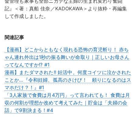
金管理も家事も全部ニガテな主婦の生まれ変わり奮闘
記』＜著：真船 佳奈／KADOKAWA＞より抜粋・再編集
して作成しました。
関連記事
【漫画】どこからともなく現れる恐怖の育児斬り！ 赤ち
ゃん連れ外出は1秒の振る舞いが命取り｜正しいお母さん
ってなんですか!? #1
漫画】またダマされた!! 妊活中、何度コイツに泣かされた
ことか…『令和妊婦、孤高のさけび！ 頼りになるのはス
マホだけ？！』#1
「3人家族で食費は月4万円」って言われても！ 食費は月
収の何割が理想か改めて考えてみた｜貯金は「夫婦の会
話」で9割決まる！#4