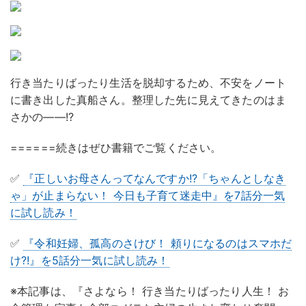
行き当たりばったり生活を脱却するため、不安をノート
に書き出した真船さん。整理した先に見えてきたのはま
さかの——!?
======続きはぜひ書籍でご覧ください。
✅
『正しいお母さんってなんですか!?「ちゃんとしなき
ゃ」が止まらない！ 今日も子育て迷走中』を7話分
一気
に試し読み！
✅
『令和妊婦、孤高のさけび！ 頼りになるのはスマホだ
け?!』を5話分
一気に試し読み！
※本記事は、『さよなら！ 行き当たりばったり人生！ お