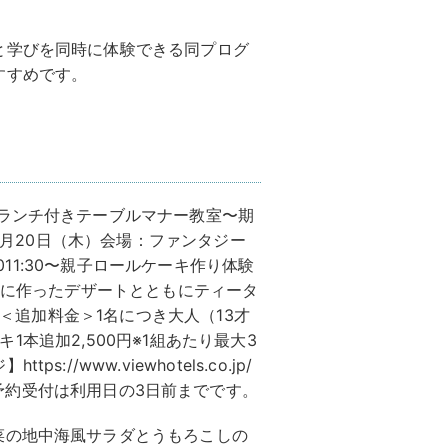
と学びを同時に体験できる同プログ
すすめです。
＆ランチ付きテーブルマナー教室〜期
、8月20日（木）会場：ファンタジー
3011:30〜親子ロールケーキ作り体験
終盤に作ったデザートとともにティータ
円＜追加料金＞1名につき大人（13才
ーキ1本追加2,500円※1組あたり最大3
/www.viewhotels.co.jp/
t.html※予約受付は利用日の3日前までです。
菜の地中海風サラダとうもろこしの