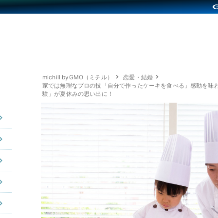
michill byGMO（ミチル）
恋愛・結婚
家では無理なプロの技「自分で作ったケーキを食べる」感動を味
験」が夏休みの思い出に！