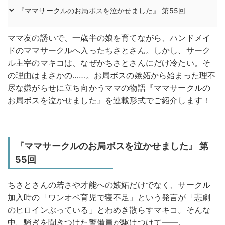
『ママサークルのお局ボスを泣かせました』 第55回
ママ友の誘いで、一歳半の娘を育てながら、ハンドメイ
ドのママサークルへ入ったちさとさん。しかし、サーク
ル主宰のマキコは、なぜかちさとさんにだけ冷たい。そ
の理由はまさかの……。お局ボスの嫉妬から始まった理不
尽な嫌がらせに立ち向かうママの物語『ママサークルの
お局ボスを泣かせました』を連載形式でご紹介します！
『ママサークルのお局ボスを泣かせました』 第
55回
ちさとさんの若さや才能への嫉妬だけでなく、サークル
加入時の「ワンオペ育児で寝不足」という発言が「悲劇
のヒロインぶっている」とわめき散らすマキコ。そんな
中、騒ぎを聞きつけた警備員が駆けつけて——。