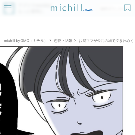
アプリでmichillが
無料ダウンロード
もっと便利に
michill byGMO（ミチル）
恋愛・結婚
お局ママが公共の場で泣きわめく！