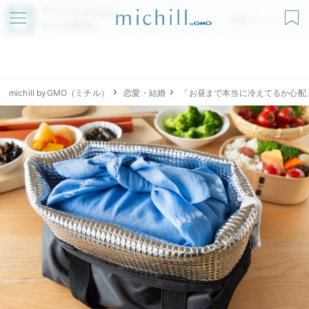
アプリでmichillが
無料ダウンロード
もっと便利に
michill byGMO（ミチル）
恋愛・結婚
「お昼まで本当に冷えてるか心配