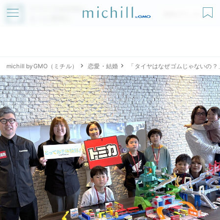
アプリでmichillが
無料ダウンロード
もっと便利に
michill byGMO（ミチル）
恋愛・結婚
「タイヤはなぜゴムじゃないの？