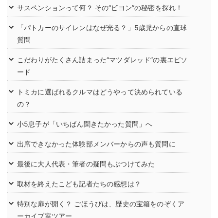
サスペンションって何？ その“ビヨン”の秘密を探れ！
「パトカーのサイレンはなぜ光る？」5歳児からの直球
質問
こだわりがたくさん詰まった“マツダレッド”の裏エピソ
ード
トミカに選ばれるクルマはどうやって決められている
の？
小5息子が「いちばん聞きたかった質問」へ
出席できなかった体験部メンバーからの声も質問に
最後に大人代表・筆者の疑問もぶつけてみた
取材を終えたこども記者たちの感想は？
特別な扉が開く？ ごほうびは、歴史の宝箱をのぞくア
ーカイブ室ツアー