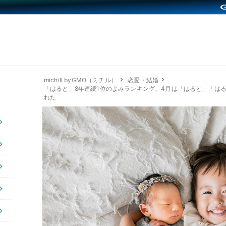
michill byGMO（ミチル）
恋愛・結婚
「はると」8年連続1位のよみランキング、4月は「はると」「は
れた