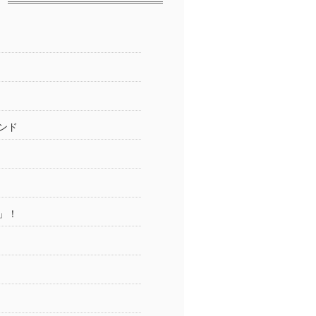
ンド
」！