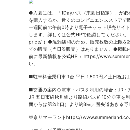
●入園には、「1Dayパス（来園日指定）」が
を購入するか、近くのコンビニエンスストアで
一週間前の午前0時より電子チケット販売サイ
します。詳しくは公式HPで確認してください。（ https:
price/ ）●混雑緩和のため、販売枚数の上
での販売（当日券販売）はありません。●掲載
前に最新情報を公式HP（ https://www.summer
い。
■駐車料金乗用車 1台 平日 1,500円／土日祝および8
■交通の案内◇電車・バスを利用の場合：JR・
JR 五日市線秋川駅より路線バス約10分◇車を
面からは第2出口）より約8㎞／圏央道あきる野IC
東京サマーランドhttps://www.summerland.co.