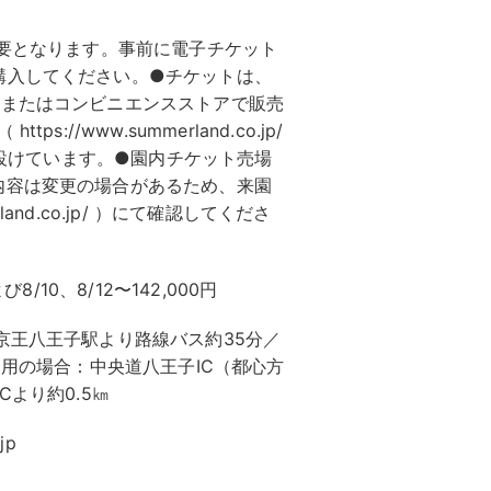
必要となります。事前に電子チケット
購入してください。●チケットは、
トまたはコンビニエンスストアで販売
//www.summerland.co.jp/
限を設けています。●園内チケット売場
内容は変更の場合があるため、来園
land.co.jp/ ）にて確認してくださ
/10、8/12〜142,000円
京王八王子駅より路線バス約35分／
利用の場合：中央道八王子IC（都心方
より約0.5㎞
jp