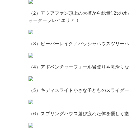
（2）アクアファン
頭上の大樽から総量1.2tの
ォータープレイエリア！
（3）ビーバーレイク／バッシャハウス
ツリー
（4）アドベンチャーフォール
岩登りや滝滑り
（5）キディスライド
小さな子どものスライダ
（6）スプリングハウス
遊び疲れた体を優しく癒