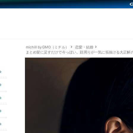
michill byGMO（ミチル）
恋愛・結婚
まとめ髪に足すだけで今っぽい。顔周りが一気に垢抜ける大正解