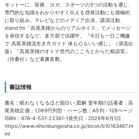
モットーに、医療、ヨガ、スポーツの3つの活動を通じ、
専門的な知識をわかりやすく伝える啓発活動にも積極的
に取り組み、テレビなどのメディア出演、講演活動、
stand.fm「高尾美穂からのリアルボイス」でメッセージ
を発信するなど、多方面で活躍中。『今日も一日ご機嫌
で 高尾美穂流生き方ガイド 体も心もいい感じ』（清流出
版）『高尾美穂のオトナ世代のこころとからだ相談室』
（扶桑社）など著書多数。
書誌情報
書名：眠れなくなるほど面白い 図解 更年期の話著者：高
尾美穂定価：1,089円判型・ページ数：A5判・128ページ
ISBN：978-4-537-22381-1発売日：2026年6月1日
https://www.nihonbungeisha.co.jp/book/b10163467.ht
ml