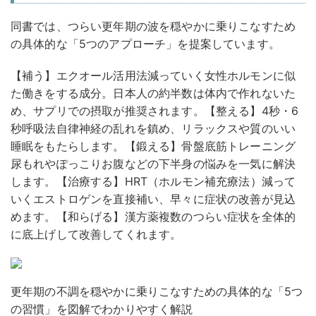
同書では、つらい更年期の波を穏やかに乗りこなすため
の具体的な「5つのアプローチ」を提案しています。
【補う】
エクオール活用法減っていく女性ホルモンに似
た働きをする成分。日本人の約半数は体内で作れないた
め、サプリでの摂取が推奨されます。
【整える】
4秒・6
秒呼吸法自律神経の乱れを鎮め、リラックスや質のいい
睡眠をもたらします。
【鍛える】
骨盤底筋トレーニング
尿もれやぽっこりお腹などの下半身の悩みを一気に解決
します。
【治療する】
HRT（ホルモン補充療法）減って
いくエストロゲンを直接補い、早々に症状の改善が見込
めます。
【和らげる】
漢方薬複数のつらい症状を全体的
に底上げして改善してくれます。
更年期の不調を穏やかに乗りこなすための具体的な「5つ
の習慣」を図解でわかりやすく解説