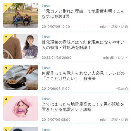
「元カノと別れた理由」で地雷度判明！こん
な男は危険3選
2019/07/05 10:00
michill 恋愛・結婚
蛙化現象の意味とは？蛙化現象になりやすい
人の特徴・対処法を解説！
2022/04/30 20:00
michill トレンド
何度作っても覚えられない人必見！レシピの
「ここだけ見たい！」解決法
2019/06/06 11:00
中島めめ
当てはまったら地雷度高め...！？男が距離を
置きたがる地雷オンナ診断
2019/07/09 08:00
michill 恋愛・結婚