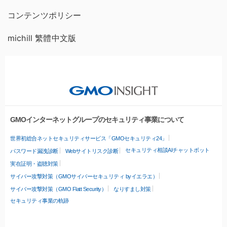
コンテンツポリシー
michill 繁體中文版
GMOインターネットグループのセキュリティ事業について
世界初総合ネットセキュリティサービス「GMOセキュリティ24」
セキュリティ相談AIチャットボット
パスワード漏洩診断
Webサイトリスク診断
実在証明・盗聴対策
サイバー攻撃対策（GMOサイバーセキュリティ byイエラエ）
サイバー攻撃対策（GMO Flatt Security）
なりすまし対策
セキュリティ事業の軌跡