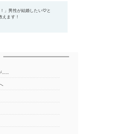
い！」男性が結婚したい♡と
教えます！
が……
へ