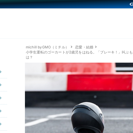
michill byGMO（ミチル）
恋愛・結婚
小学生運転のゴーカートが2歳児をはねる。「ブレーキ！」叫ぶも
は？