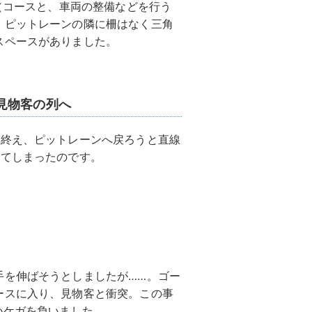
ン（コースと、車両の整備などを行う
。ピットレーンの隣に柵はなく三角
スペースがありました。
見物客の列へ
を終え、ピットレーンへ戻ろうと直線
けてしまったのです。
手を伸ばそうとしましたが……。
ゴー
ースに入り、見物客と衝突。
この事
いケガを負いました。