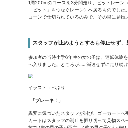
1周200mのコースを3分間走り、ピットレー
「ピット」をつなぐレーン）へ戻るものでした
コーンで仕切られているのみで、その隣に見物
スタッフが止めようとするも停止せず、
参加者の当時小学6年生の女の子は、運転体験
へ入りました。ところが……減速せずに走り続
イラスト：ぺぷり
「ブレーキ！」
異変に気づいたスタッフが叫び、ゴーカートへ
カートはスタッフの制止を振り切って見物スペ
故で2歳の男の子が死亡。4歳の男の子2人が軽