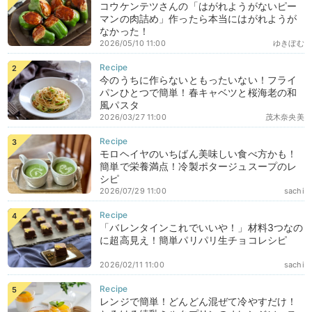
コウケンテツさんの「はがれようがないピー
マンの肉詰め」作ったら本当にはがれようが
なかった！
2026/05/10 11:00
ゆきぼむ
今のうちに作らないともったいない！フライ
パンひとつで簡単！春キャベツと桜海老の和
風パスタ
2026/03/27 11:00
茂木奈央美
モロヘイヤのいちばん美味しい食べ方かも！
簡単で栄養満点！冷製ポタージュスープのレ
シピ
2026/07/29 11:00
sachi
「バレンタインこれでいいや！」材料3つなの
に超高見え！簡単パリパリ生チョコレシピ
2026/02/11 11:00
sachi
レンジで簡単！どんどん混ぜて冷やすだけ！