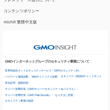
コンテンツポリシー
michill 繁體中文版
GMOインターネットグループのセキュリティ事業について
世界初総合ネットセキュリティサービス「GMOセキュリティ24」
セキュリティ相談AIチャットボット
パスワード漏洩診断
Webサイトリスク診断
実在証明・盗聴対策
サイバー攻撃対策（GMOサイバーセキュリティ byイエラエ）
サイバー攻撃対策（GMO Flatt Security）
なりすまし対策
セキュリティ事業の軌跡