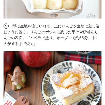
⑤ 型に生地を流しいれて、上にりんごを生地に差し込
むように置く。りんごのボウルに残った果汁や砂糖をり
んごの表面にゴムベラで塗り、オーブンで約55分、中に
火が通るまで焼く。