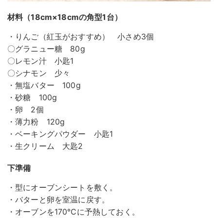
材料（18cm×18cmの角型1台）
・りんご（紅玉がおすすめ） 小さめ3個
〇グラニュー糖 80g
〇レモン汁 小匙1
〇シナモン 少々
・無塩バター 100g
・砂糖 100g
・卵 2個
・薄力粉 120g
・ベーキングパウダー 小匙1
・生クリーム 大匙2
下準備
・型にオーブンシートを敷く。
・バターと卵を室温に戻す。
・オーブンを170℃に予熱しておく。