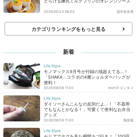
とろける練乳ミルクプリンのオレンジソース
2026/05/23 08:00
茂木奈央美
カテゴリランキングをもっと見る
新着
モノマックス9月号が付録の域超えてる…！
「SHAKA」コラボの4層ショルダーバッグが
便利！
2026/08/08 11:00
michill エンタメ
ダイソーさんこんなの反則だよ…！「不器用
でもなんとかなる！」可愛くて便利なお弁当
グッズ
2026/08/08 11:00
海原藍
セリアでタグを見た瞬間カゴ行き！「100円