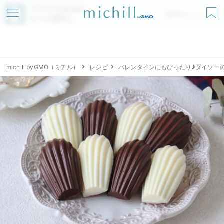
アプリでmichillが
無料ダウンロード
もっと便利に
michill byGMO（ミチル）
レシピ
バレンタインにもぴったり♪ダイソー