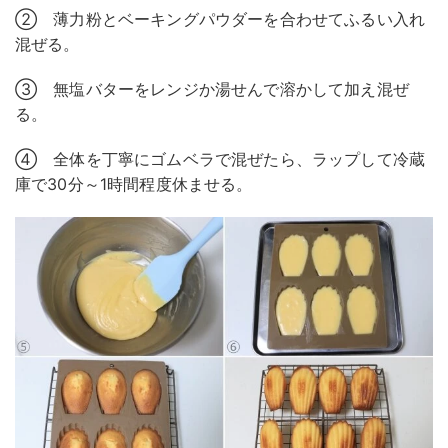
② 薄力粉とベーキングパウダーを合わせてふるい入れ
混ぜる。
③ 無塩バターをレンジか湯せんで溶かして加え混ぜ
る。
④ 全体を丁寧にゴムベラで混ぜたら、ラップして冷蔵
庫で30分～1時間程度休ませる。