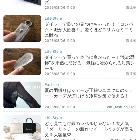
ズ
2026/08/06 11:00
海原藍
ダイソーで良いの見つけちゃった！「コンパ
クト派が大歓喜！」驚くほどスリムなミニミ
ニ財布
2026/08/06 11:00
海原藍
ダイソーで買って本当に良かった～！“あの恐
怖”を未然に防げる！気軽に始められる対策シ
ール
2026/08/06 11:00
海原藍
夏の羽織りはシアーが正解♡ユニクロのショ
ートカーデが涼しげ＆冷房対策で使える！
2026/08/06 11:00
emi_fashion_1122
どう見ても付録のレベルじゃない！大人気
「ダーリッチ」の新作ツイードバッグが高見
え＆大容量♡
2026/08/06 11:00
michill エンタメ