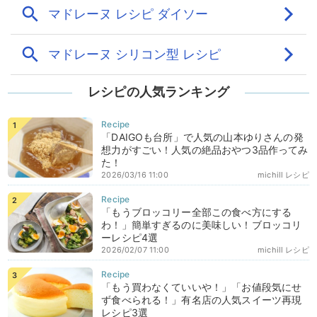
レシピの人気ランキング
「DAIGOも台所」で人気の山本ゆりさんの発
想力がすごい！人気の絶品おやつ3品作ってみ
た！
2026/03/16 11:00
michill レシピ
「もうブロッコリー全部この食べ方にする
わ！」簡単すぎるのに美味しい！ブロッコリ
ーレシピ4選
2026/02/07 11:00
michill レシピ
「もう買わなくていいや！」「お値段気にせ
ず食べられる！」有名店の人気スイーツ再現
レシピ3選