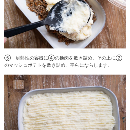
⑤ 耐熱性の容器に④の挽肉を敷き詰め、その上に②
のマッシュポテトを敷き詰め、平らにならします。