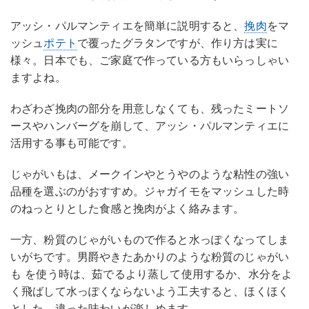
アッシ・パルマンティエを簡単に説明すると、
挽肉
をマ
ッシュ
ポテト
で覆ったグラタンですが、作り方は実に
様々。日本でも、ご家庭で作っている方もいらっしゃい
ますよね。
わざわざ挽肉の部分を用意しなくても、残ったミートソ
ースやハンバーグを崩して、アッシ・パルマンティエに
活用する事も可能です。
じゃがいもは、メークインやとうやのような粘性の強い
品種を選ぶのがおすすめ。ジャガイモをマッシュした時
のねっとりとした食感と挽肉がよく絡みます。
一方、粉質のじゃがいもので作ると水っぽくなってしま
いがちです。男爵やきたあかりのような粉質のじゃがい
も を使う時は、茹でるより蒸して使用するか、水分をよ
く飛ばして水っぽくならないよう工夫すると、ほくほく
とした、違った味わいが楽しめます。