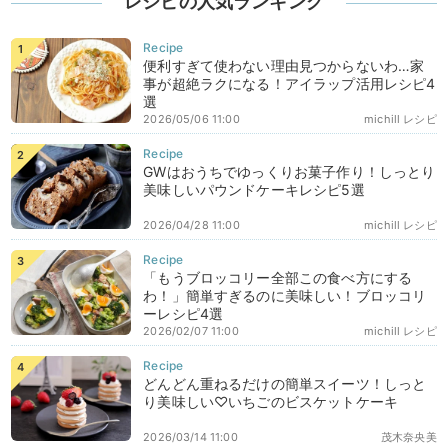
レシピの人気ランキング
便利すぎて使わない理由見つからないわ…家
事が超絶ラクになる！アイラップ活用レシピ4
選
2026/05/06 11:00
michill レシピ
GWはおうちでゆっくりお菓子作り！しっとり
美味しいパウンドケーキレシピ5選
2026/04/28 11:00
michill レシピ
「もうブロッコリー全部この食べ方にする
わ！」簡単すぎるのに美味しい！ブロッコリ
ーレシピ4選
2026/02/07 11:00
michill レシピ
どんどん重ねるだけの簡単スイーツ！しっと
り美味しい♡いちごのビスケットケーキ
2026/03/14 11:00
茂木奈央美