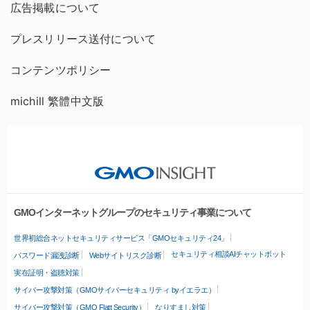
広告掲載について
プレスリリース送付について
コンテンツポリシー
michill 繁體中文版
GMOインターネットグループのセキュリティ事業について
世界初総合ネットセキュリティサービス「GMOセキュリティ24」
セキュリティ相談AIチャットボット
パスワード漏洩診断
Webサイトリスク診断
実在証明・盗聴対策
サイバー攻撃対策（GMOサイバーセキュリティ byイエラエ）
サイバー攻撃対策（GMO Flatt Security）
なりすまし対策