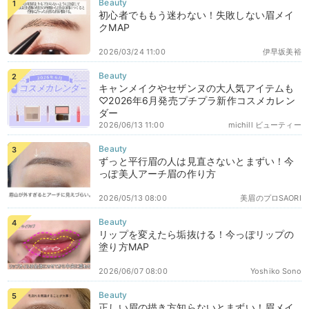
初心者でももう迷わない！失敗しない眉メイ
クMAP
2026/03/24 11:00
伊早坂美裕
キャンメイクやセザンヌの大人気アイテムも
♡2026年6月発売プチプラ新作コスメカレン
ダー
2026/06/13 11:00
michill ビューティー
ずっと平行眉の人は見直さないとまずい！今
っぽ美人アーチ眉の作り方
2026/05/13 08:00
美眉のプロSAORI
リップを変えたら垢抜ける！今っぽリップの
塗り方MAP
2026/06/07 08:00
Yoshiko Sono
正しい眉の描き方知らないとまずい！眉メイ