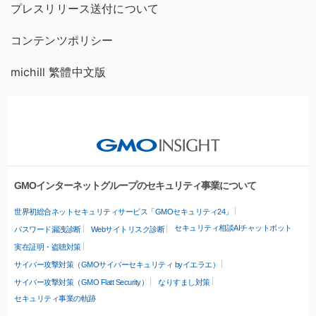
プレスリリース送付について
コンテンツポリシー
michill 繁體中文版
GMOインターネットグループのセキュリティ事業について
世界初総合ネットセキュリティサービス「GMOセキュリティ24」
セキュリティ相談AIチャットボット
パスワード漏洩診断
Webサイトリスク診断
実在証明・盗聴対策
サイバー攻撃対策（GMOサイバーセキュリティ byイエラエ）
サイバー攻撃対策（GMO Flatt Security）
なりすまし対策
セキュリティ事業の軌跡