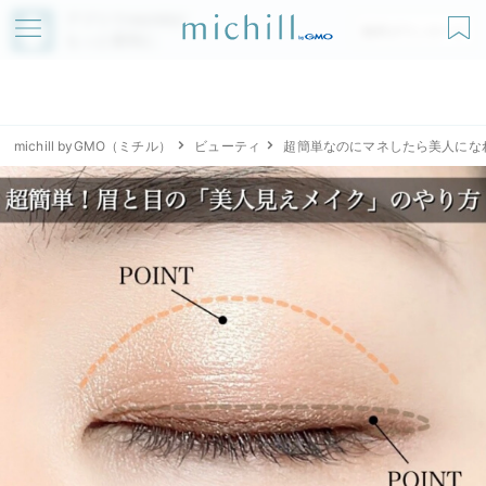
アプリでmichillが
無料ダウンロード
もっと便利に
michill byGMO（ミチル）
ビューティ
超簡単なのにマネしたら美人にな