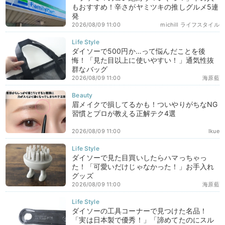
もおすすめ！辛さがヤミツキの推しグルメ5連
発
2026/08/09 11:00
michill ライフスタイル
ダイソーで500円か…って悩んだことを後
悔！「見た目以上に使いやすい！」通気性抜
群なバッグ
2026/08/09 11:00
海原藍
眉メイクで損してるかも！ついやりがちなNG
習慣とプロが教える正解テク4選
2026/08/09 11:00
Ikue
ダイソーで見た目買いしたらハマっちゃっ
た！「可愛いだけじゃなかった！」お手入れ
グッズ
2026/08/09 11:00
海原藍
ダイソーの工具コーナーで見つけた名品！
「実は日本製で優秀！」「諦めてたのにスル