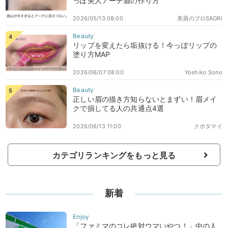
っぽ美人アーチ眉の作り方
2026/05/13 08:00
美眉のプロSAORI
リップを変えたら垢抜ける！今っぽリップの
塗り方MAP
2026/06/07 08:00
Yoshiko Sono
正しい眉の描き方知らないとまずい！眉メイ
クで損してる人の共通点4選
2026/06/13 11:00
クボタマイ
カテゴリランキングをもっと見る
新着
「ファミマのコレ絶対ウマいやつ！」中の人