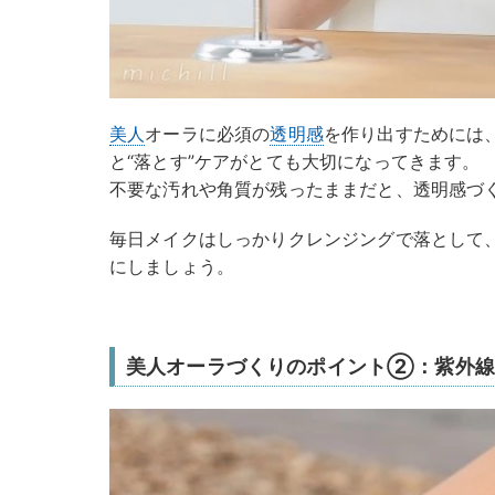
美人
オーラに必須の
透明感
を作り出すためには
と“落とす”ケアがとても大切になってきます。
不要な汚れや角質が残ったままだと、透明感づ
毎日メイクはしっかりクレンジングで落として
にしましょう。
美人オーラづくりのポイント②：紫外線