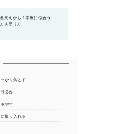
残念見えかも！本当に似合う
び方＆塗り方
しっかり落とす
5日必要
は冷やす
的に取り入れる