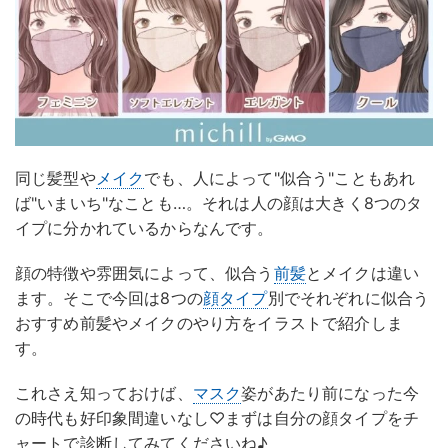
同じ髪型や
メイク
でも、人によって"似合う"こともあれ
ば"いまいち"なことも…。それは人の顔は大きく8つのタ
イプに分かれているからなんです。
顔の特徴や雰囲気によって、似合う
前髪
とメイクは違い
ます。そこで今回は8つの
顔タイプ
別でそれぞれに似合う
おすすめ前髪やメイクのやり方をイラストで紹介しま
す。
これさえ知っておけば、
マスク
姿があたり前になった今
の時代も好印象間違いなし♡まずは自分の顔タイプをチ
ャートで診断してみてくださいね♪