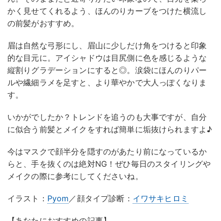
かく見せてくれるよう、ほんのりカーブをつけた横流し
の前髪がおすすめ。
眉は自然な弓形にし、眉山に少しだけ角をつけると印象
的な目元に。アイシャドウは目尻側に色を感じるような
縦割りグラデーションにすると◎。涙袋にほんのりパー
ルや繊細ラメを足すと、より華やかで大人っぽくなりま
す。
いかがでしたか？トレンドを追うのも大事ですが、自分
に似合う前髪とメイクをすれば簡単に垢抜けられますよ♪
今はマスクで顔半分を隠すのがあたり前になっているか
らと、手を抜くのは絶対NG！ぜひ毎日のスタイリングや
メイクの際に参考にしてくださいね。
イラスト：
Pyom
／顔タイプ診断：
イワサキヒロミ
【あなたにおすすめの記事】