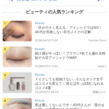
ビューティの人気ランキング
「目が小さく見える」アイシャドウはNG！
40代が失敗しない目元メイクの正解
2026/04/19 11:00
Yoshiko Sono
抜け感が今っぽい！ブラウン1色でも盛れる時
短デカ目アイシャドウMAP
2026/07/25 11:00
kana.s
メイクしても垢抜けない…そんなオトナ女子
はコスメを変えて！使えば今っぽ顔になれる
コスメ4選
2026/03/17 08:00
齋藤ひかり
実は難しくないんです！40代さんが「昔のま