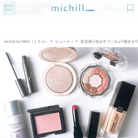
アプリでmichillが
無料ダウンロード
もっと便利に
michill byGMO（ミチル）
ビューティ
美容通が知る中でこれが1番好き♡カ