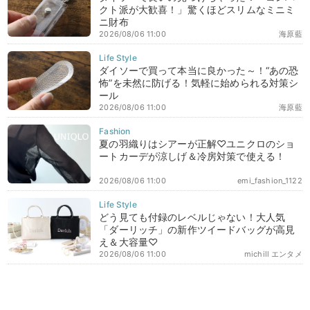
クト派が大歓喜！」驚くほどスリムなミニミ
ニ財布
2026/08/06 11:00
海原藍
ダイソーで買って本当に良かった～！“あの恐
怖”を未然に防げる！気軽に始められる対策シ
ール
2026/08/06 11:00
海原藍
夏の羽織りはシアーが正解♡ユニクロのショ
ートカーデが涼しげ＆冷房対策で使える！
2026/08/06 11:00
emi_fashion_1122
どう見ても付録のレベルじゃない！大人気
「ダーリッチ」の新作ツイードバッグが高見
え＆大容量♡
2026/08/06 11:00
michill エンタメ