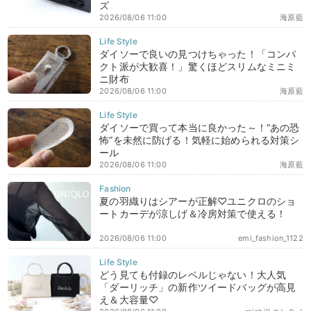
ズ
2026/08/06 11:00
海原藍
ダイソーで良いの見つけちゃった！「コンパ
クト派が大歓喜！」驚くほどスリムなミニミ
ニ財布
2026/08/06 11:00
海原藍
ダイソーで買って本当に良かった～！“あの恐
怖”を未然に防げる！気軽に始められる対策シ
ール
2026/08/06 11:00
海原藍
夏の羽織りはシアーが正解♡ユニクロのショ
ートカーデが涼しげ＆冷房対策で使える！
2026/08/06 11:00
emi_fashion_1122
どう見ても付録のレベルじゃない！大人気
「ダーリッチ」の新作ツイードバッグが高見
え＆大容量♡