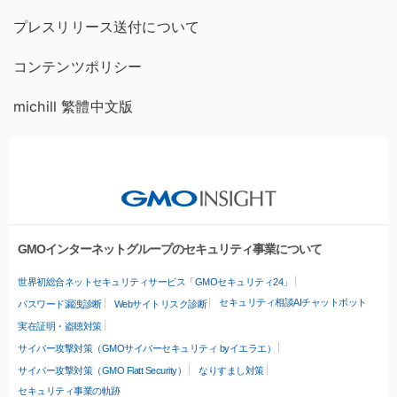
プレスリリース送付について
コンテンツポリシー
michill 繁體中文版
GMOインターネットグループのセキュリティ事業について
世界初総合ネットセキュリティサービス「GMOセキュリティ24」
セキュリティ相談AIチャットボット
パスワード漏洩診断
Webサイトリスク診断
実在証明・盗聴対策
サイバー攻撃対策（GMOサイバーセキュリティ byイエラエ）
サイバー攻撃対策（GMO Flatt Security）
なりすまし対策
セキュリティ事業の軌跡