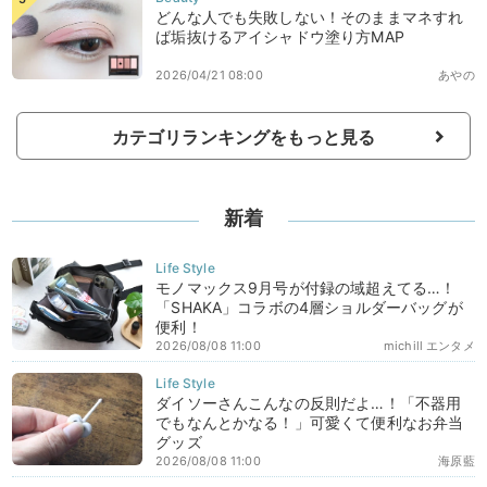
どんな人でも失敗しない！そのままマネすれ
ば垢抜けるアイシャドウ塗り方MAP
2026/04/21 08:00
あやの
カテゴリランキングをもっと見る
新着
モノマックス9月号が付録の域超えてる…！
「SHAKA」コラボの4層ショルダーバッグが
便利！
2026/08/08 11:00
michill エンタメ
ダイソーさんこんなの反則だよ…！「不器用
でもなんとかなる！」可愛くて便利なお弁当
グッズ
2026/08/08 11:00
海原藍