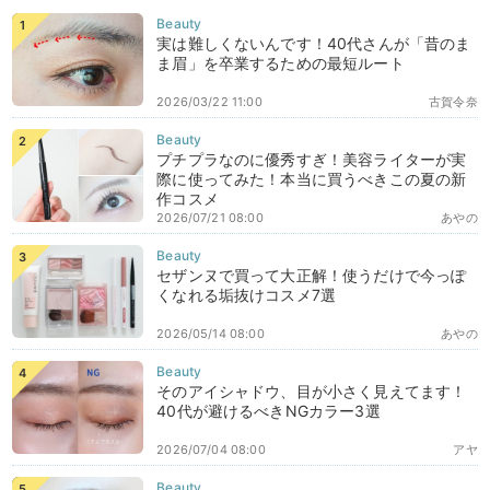
実は難しくないんです！40代さんが「昔のま
ま眉」を卒業するための最短ルート
2026/03/22 11:00
古賀令奈
プチプラなのに優秀すぎ！美容ライターが実
際に使ってみた！本当に買うべきこの夏の新
作コスメ
2026/07/21 08:00
あやの
セザンヌで買って大正解！使うだけで今っぽ
くなれる垢抜けコスメ7選
2026/05/14 08:00
あやの
そのアイシャドウ、目が小さく見えてます！
40代が避けるべきNGカラー3選
2026/07/04 08:00
アヤ